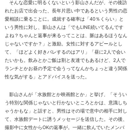
そんな恋愛に明るくないという影山さんだが、その後訪
れたお店で出会った、長年片思い中であるという男性の恋
愛相談に乗ることに。成就する確率は「40％くらい」と
いう男性に対し、影山さんは「でもLINE続いてるんです
よね？ちゃんと返事が来るってことは、脈はあるほうなん
じゃないですか？」と激励。女性に対するアピールとし
て、「ほどよく好きバレするのはアリ」「昼に2人で会い
たいかも。飲みとかご飯は割と友達でもあるけど、2人で
ランチとかお昼の予定で会うってなんかちょっと違う関係
性な気がする」とアドバイスを送った。
影山さんが「水族館とか映画館とか」と挙げ、「そうい
う特別な関係じゃないと行かないところとかは、意識しち
ゃうかもな」と話すと、男性はその場で意中の相手に対し
て、水族館デートに誘うメッセージを送信した。その後、
撮影中に女性からOKの返事が。一緒に飲んでいたメンバ