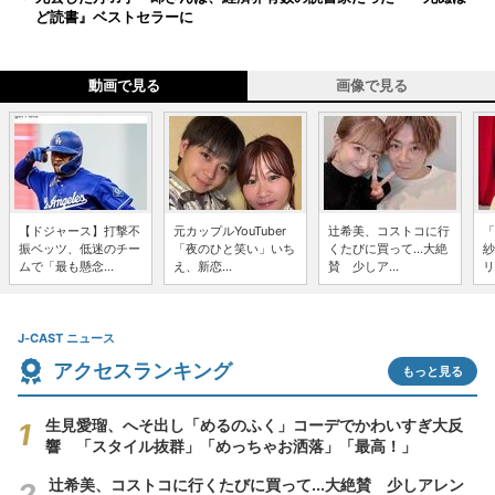
ど読書』ベストセラーに
動画で見る
画像で見る
【ドジャース】打撃不
元カップルYouTuber
辻希美、コストコに行
「
振ベッツ、低迷のチー
「夜のひと笑い」いち
くたびに買って...大絶
紗
ムで「最も懸念...
え、新恋...
賛 少しア...
リ
J-CAST ニュース
アクセスランキング
もっと見る
生見愛瑠、へそ出し「めるのふく」コーデでかわいすぎ大反
響 「スタイル抜群」「めっちゃお洒落」「最高！」
辻希美、コストコに行くたびに買って...大絶賛 少しアレン