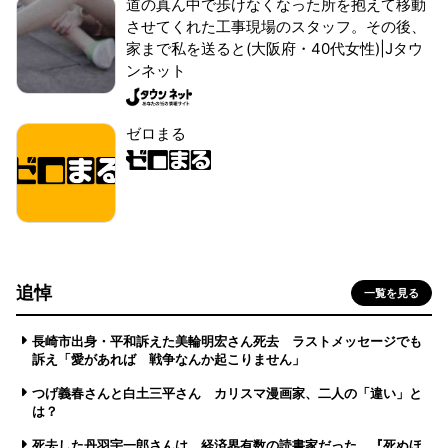
道の真ん中で歩けなくなった所を抱えて移動
させてくれた工事現場のスタッフ。その後、
家まで私を送ると(大阪府・40代女性)|Jタウ
ンネット
ゼロまる
追悼
一覧を見る
長崎市出身・平和訴えた美輪明宏さん死去 ラストメッセージでも
訴え「愛があれば 戦争なんか起こりません」
つげ義春さんと白土三平さん カリスマ漫画家、二人の「違い」と
は？
死去した丹羽宇一郎さんは、経済界有数の読書家だった 『死ぬほ