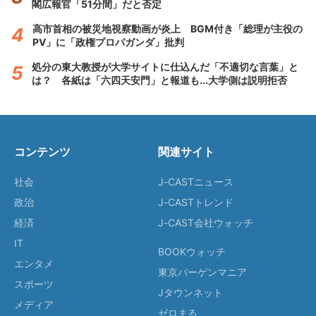
閣広報官「51分間」だと否定
高市首相の被災地視察動画が炎上 BGM付き「総理が主役の
PV」に「政権プロパガンダ」批判
処分の東大教授が大学サイトに仕込んだ「不適切な言葉」と
は？ 各紙は「六四天安門」と報道も...大学側は説明拒否
コンテンツ
関連サイト
社会
J-CASTニュース
政治
J-CASTトレンド
経済
J-CAST会社ウォッチ
IT
BOOKウォッチ
エンタメ
東京バーゲンマニア
スポーツ
Jタウンネット
メディア
ゼロまる