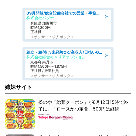
09月開始/総合設備会社での営業・事務のお仕事/車通勤可/賞与あり/営業/営業事務
＞
株式会社パソナ
兵庫県 加古川市
時給1,800円
正社員
スポンサー：求人ボックス
組立・組付け/未経験OK/高収入/日払いOK/寮費無料/交替制
＞
株式会社綜合キャリアオプション
京都府 南丹市
時給1,500円～1,875円
正社員 / 派遣社員
スポンサー：求人ボックス
姉妹サイト
松のや「総菜クーポン」が8月12日15時で終
了に。「ロースかつ定食」500円は継続