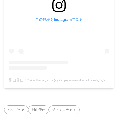
この投稿をInstagramで見る
影山優佳 / Yuka Kageyama(@kageyamayuka_official)がシェアした投稿
ハシゴの旅
影山優佳
笑ってコラえて