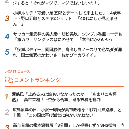
ジすると「それがマジで、マジでおいしいの！」
小柳ルミ子「可愛い弟 五郎とデートして来ました」...4歳年
下・野口五郎とステキ2ショット 「40代にしか見えませ
ん！」
サッカー堂安律の美人妻・明松美玖、シンプル私服コーデも
「激カワ」サングラス頭にのせて 「本当にかわいい」
「役満ボディー」岡田紗佳、肩出し白ノースリで色気ダダ漏
れ 国士無双のかわいさ「おかぴーカワイイ」
J-CAST ニュース
コメントランキング
蓮舫氏「止める人は誰もいなかったのか」「あまりにも愕
然」 高市首相「上空から合掌」巡る投稿を批判
広島原爆の日、小沢一郎氏が高市政権を「戦前回帰路線」と
非難 「この国は再び滅亡に向かいかねない」
高市首相の熊本避難所「3分間」しか視察せず？SNS拡散 内