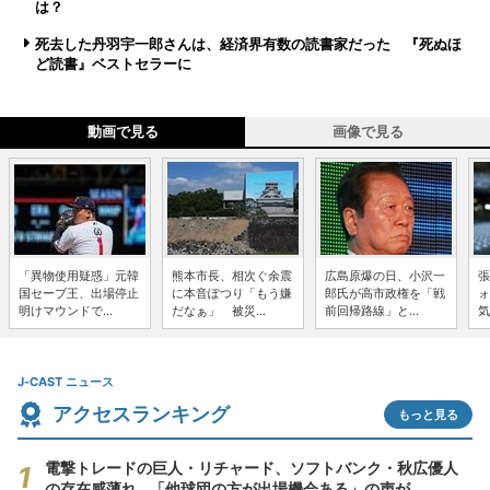
は？
死去した丹羽宇一郎さんは、経済界有数の読書家だった 『死ぬほ
ど読書』ベストセラーに
動画で見る
画像で見る
「異物使用疑惑」元韓
熊本市長、相次ぐ余震
広島原爆の日、小沢一
張
国セーブ王、出場停止
に本音ぽつり「もう嫌
郎氏が高市政権を「戦
ォ
明けマウンドで...
だなぁ」 被災...
前回帰路線」と...
気
J-CAST ニュース
アクセスランキング
もっと見る
電撃トレードの巨人・リチャード、ソフトバンク・秋広優人
の存在感薄れ...「他球団の方が出場機会ある」の声が