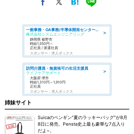
一般事務・OA事務/半導体開発センター内で事務&軽作業スタッフ、募集
＞
株式会社シスムエンジニアリング
静岡県 裾野市
時給1,550円～
正社員 / 派遣社員
スポンサー：求人ボックス
訪問介護員・無資格可の生活支援員
＞
ライフケアサポート
大阪府 堺市
時給1,310円～1,910円
正社員
スポンサー：求人ボックス
姉妹サイト
Suicaのペンギン"夏のラッキーバッグ"が8月
8日に発売。Pensta史上最も豪華な7点入り
だよ~。