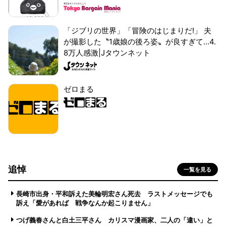
「ジブリの世界」「冒険のはじまりだ!」 夫
が撮影した〝1歳娘の後ろ姿〟が良すぎて...4.
8万人感激|Jタウンネット
ゼロまる
追悼
一覧を見る
長崎市出身・平和訴えた美輪明宏さん死去 ラストメッセージでも
訴え「愛があれば 戦争なんか起こりません」
つげ義春さんと白土三平さん カリスマ漫画家、二人の「違い」と