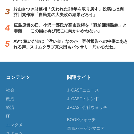
片山さつき財務相「失われた28年を取り戻す」投稿に批判
芥川賞作家「自民党の大失政の結果だろう」
広島原爆の日、小沢一郎氏が高市政権を「戦前回帰路線」と
非難 「この国は再び滅亡に向かいかねない」
AVで稼いだ金は「汚い金」なのか 寄付報告への中傷にあき
れる声...スリムクラブ真栄田もバッサリ「汚い心だね」
コンテンツ
関連サイト
社会
J-CASTニュース
政治
J-CASTトレンド
経済
J-CAST会社ウォッチ
IT
BOOKウォッチ
エンタメ
東京バーゲンマニア
スポーツ