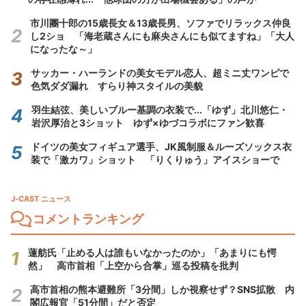
市川團十郎の15歳長女＆13歳長男、ソファでリラックス仲良
し2ショ 「海老蔵さんにも麻央さんにも似てますね」「大人
になったな～」
サッカー・ハーランドの美女モデル恋人、超ミニ丈ワンピで
色気ダダ漏れ すらり神スタイルの美貌
羽生結弦、美しいブルー基調の衣装で...「ゆず」北川悠仁・
岩沢厚治と3ショット ゆず×ゆづコラボにファン歓喜
ドイツの美女フィギュア選手、JK風制服＆ルーズソックス衣
装で「激カワ」ショット 「りくりゅう」アイスショーで
J-CAST ニュース
コメントランキング
蓮舫氏「止める人は誰もいなかったのか」「あまりにも愕
然」 高市首相「上空から合掌」巡る投稿を批判
高市首相の熊本避難所「3分間」しか視察せず？SNS拡散 内
閣広報官「51分間」だと否定