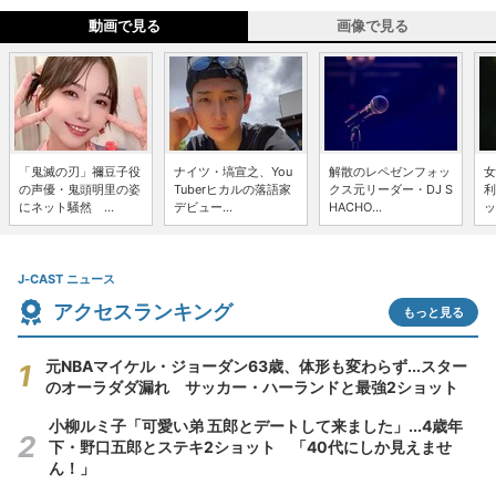
動画で見る
画像で見る
「鬼滅の刃」禰豆子役
ナイツ・塙宣之、You
解散のレペゼンフォッ
女
の声優・鬼頭明里の姿
Tuberヒカルの落語家
クス元リーダー・DJ S
利
にネット騒然 ...
デビュー...
HACHO...
ッ
J-CAST ニュース
アクセスランキング
もっと見る
元NBAマイケル・ジョーダン63歳、体形も変わらず...スター
のオーラダダ漏れ サッカー・ハーランドと最強2ショット
小柳ルミ子「可愛い弟 五郎とデートして来ました」...4歳年
下・野口五郎とステキ2ショット 「40代にしか見えませ
ん！」