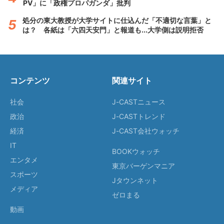
PV」に「政権プロパガンダ」批判
処分の東大教授が大学サイトに仕込んだ「不適切な言葉」と
は？ 各紙は「六四天安門」と報道も...大学側は説明拒否
コンテンツ
関連サイト
社会
J-CASTニュース
政治
J-CASTトレンド
経済
J-CAST会社ウォッチ
IT
BOOKウォッチ
エンタメ
東京バーゲンマニア
スポーツ
Jタウンネット
メディア
ゼロまる
動画