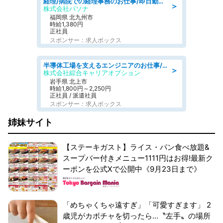
経理/病院での経理事務のお仕事/即日勤務可/車通勤可/経理/一般事務
＞
株式会社パソナ
福岡県 北九州市
時給1,380円
正社員
スポンサー：求人ボックス
半導体工場を支えるエンジニアのお仕事/日払いOK
＞
株式会社綜合キャリアオプション
岩手県 北上市
時給1,800円～2,250円
正社員 / 派遣社員
スポンサー：求人ボックス
姉妹サイト
【ステーキガスト】ライス・パン食べ放題&
スープバー付きメニュー1111円はお得!最新ク
ーポンを公式Xで公開中《9月23日まで》
「めちゃくちゃ遠すぎ」「可愛すぎます」 2
歳児がカボチャを切ったら...〝左手〟の場所