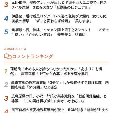
元NHK中川安奈アナ、へそ出し＆ド派手巨人ユニ姿で...神ス
タイル炸裂 G党も大喜び「反則級のビジュアル」
伊藤蘭、透け感黒ロングドレス姿で色気ダダ漏れ...変わらぬ
美貌の衝撃 「ずっと変わらず綺麗」「美しすぎ」
元卓球・石川佳純、イケメン陸上選手と2ショット 「メチャ
可愛い」「かわいい笑顔」「美男美女」話題に
J-CAST ニュース
コメントランキング
蓮舫氏「止める人は誰もいなかったのか」「あまりにも愕
然」 高市首相「上空から合掌」巡る投稿を批判
高市首相の熊本避難所「3分間」しか視察せず？SNS拡散 内
閣広報官「51分間」だと否定
広島原爆の日、小沢一郎氏が高市政権を「戦前回帰路線」と
非難 「この国は再び滅亡に向かいかねない」
高市首相の被災地視察動画が炎上 BGM付き「総理が主役の