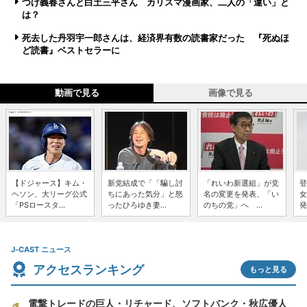
つげ義春さんと白土三平さん カリスマ漫画家、二人の「違い」と
は？
死去した丹羽宇一郎さんは、経済界有数の読書家だった 『死ぬほ
ど読書』ベストセラーに
動画で見る
画像で見る
【ドジャース】キム・
新党結成で「「騙し討
「れいわ新選組」が党
登
ヘソン、大リーグ公式
ちにあった気分」と怒
名の変更を発表、「い
女
「PSロースタ...
ったひろゆき妻...
のちの党」へ ...
発
J-CAST ニュース
アクセスランキング
もっと見る
電撃トレードの巨人・リチャード、ソフトバンク・秋広優人