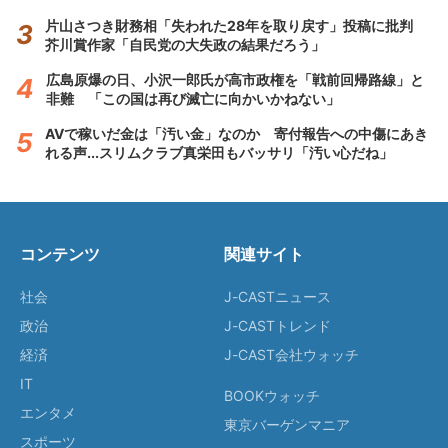
片山さつき財務相「失われた28年を取り戻す」投稿に批判
芥川賞作家「自民党の大失政の結果だろう」
広島原爆の日、小沢一郎氏が高市政権を「戦前回帰路線」と
非難 「この国は再び滅亡に向かいかねない」
AVで稼いだ金は「汚い金」なのか 寄付報告への中傷にあき
れる声...スリムクラブ真栄田もバッサリ「汚い心だね」
コンテンツ
関連サイト
社会
J-CASTニュース
政治
J-CASTトレンド
経済
J-CAST会社ウォッチ
IT
BOOKウォッチ
エンタメ
東京バーゲンマニア
スポーツ