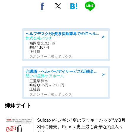
ヘルプデスク/外資系保険業界でのITヘルプデスク業務/駅近/即日勤務可/ヘルプデスク
＞
株式会社パソナ
福岡県 北九州市
時給4,167円
正社員
スポンサー：求人ボックス
介護職・ヘルパー/デイサービス/近鉄名古屋線 高田本山/津市/三重県
＞
憩いの里津ケアホーム
三重県 津市
時給1,105円～1,580円
正社員
スポンサー：求人ボックス
姉妹サイト
Suicaのペンギン"夏のラッキーバッグ"が8月
8日に発売。Pensta史上最も豪華な7点入り