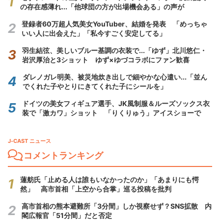
の存在感薄れ...「他球団の方が出場機会ある」の声が
登録者60万超人気美女YouTuber、結婚を発表 「めっちゃ
いい人に出会えた」「私今すごく安定してる」
羽生結弦、美しいブルー基調の衣装で...「ゆず」北川悠仁・
岩沢厚治と3ショット ゆず×ゆづコラボにファン歓喜
ダレノガレ明美、被災地炊き出しで細やかな心遣い...「並ん
でくれた子やとりにきてくれた子にシールを」
ドイツの美女フィギュア選手、JK風制服＆ルーズソックス衣
装で「激カワ」ショット 「りくりゅう」アイスショーで
J-CAST ニュース
コメントランキング
蓮舫氏「止める人は誰もいなかったのか」「あまりにも愕
然」 高市首相「上空から合掌」巡る投稿を批判
高市首相の熊本避難所「3分間」しか視察せず？SNS拡散 内
閣広報官「51分間」だと否定