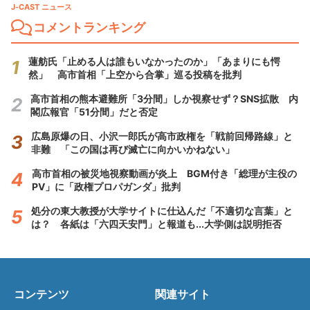
J-CAST ニュース
コメントランキング
蓮舫氏「止める人は誰もいなかったのか」「あまりにも愕
然」 高市首相「上空から合掌」巡る投稿を批判
高市首相の熊本避難所「3分間」しか視察せず？SNS拡散 内
閣広報官「51分間」だと否定
広島原爆の日、小沢一郎氏が高市政権を「戦前回帰路線」と
非難 「この国は再び滅亡に向かいかねない」
高市首相の被災地視察動画が炎上 BGM付き「総理が主役の
PV」に「政権プロパガンダ」批判
処分の東大教授が大学サイトに仕込んだ「不適切な言葉」と
は？ 各紙は「六四天安門」と報道も...大学側は説明拒否
コンテンツ
関連サイト