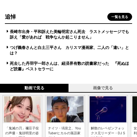
追悼
一覧を見る
長崎市出身・平和訴えた美輪明宏さん死去 ラストメッセージでも
訴え「愛があれば 戦争なんか起こりません」
つげ義春さんと白土三平さん カリスマ漫画家、二人の「違い」と
は？
死去した丹羽宇一郎さんは、経済界有数の読書家だった 『死ぬほ
ど読書』ベストセラーに
動画で見る
画像で見る
「鬼滅の刃」禰豆子役
ナイツ・塙宣之、You
解散のレペゼンフォッ
女
の声優・鬼頭明里の姿
Tuberヒカルの落語家
クス元リーダー・DJ S
利