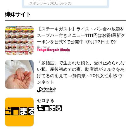
スポンサー：求人ボックス
姉妹サイト
【ステーキガスト】ライス・パン食べ放題&
スープバー付きメニュー1111円はお得!最新ク
ーポンを公式Xで公開中《9月23日まで》
「多指症」で生まれた娘と、受け止められな
い私。産後初めての夜、助産師がミルクをあ
げてるのを見て...(静岡県・20代女性)|Jタウ
ンネット
ゼロまる