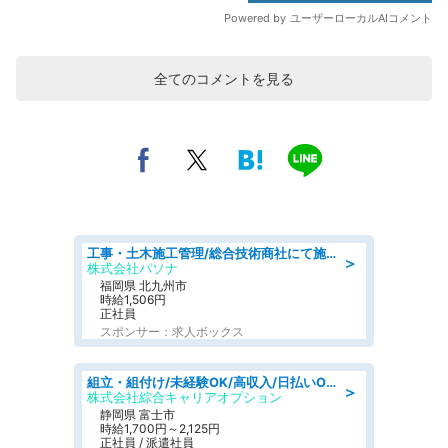
全てのコメントを見る
工事・土木施工管理/総合技術商社にて施工管理のお仕事/即日勤務可/車通勤可/工事・土木施工管理/生産・品質管理
＞
株式会社パソナ
福岡県 北九州市
時給1,506円
正社員
スポンサー：求人ボックス
組立・組付け/未経験OK/高収入/日払いOK/寮費無料/交替制
＞
株式会社綜合キャリアオプション
静岡県 富士市
時給1,700円～2,125円
正社員 / 派遣社員