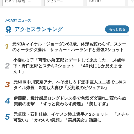
にネット騒然 ...
デビュー...
HACHO...
ッ
J-CAST ニュース
アクセスランキング
もっと見る
元NBAマイケル・ジョーダン63歳、体形も変わらず...スター
のオーラダダ漏れ サッカー・ハーランドと最強2ショット
小柳ルミ子「可愛い弟 五郎とデートして来ました」...4歳年
下・野口五郎とステキ2ショット 「40代にしか見えませ
ん！」
元NHK中川安奈アナ、へそ出し＆ド派手巨人ユニ姿で...神ス
タイル炸裂 G党も大喜び「反則級のビジュアル」
伊藤蘭、透け感黒ロングドレス姿で色気ダダ漏れ...変わらぬ
美貌の衝撃 「ずっと変わらず綺麗」「美しすぎ」
元卓球・石川佳純、イケメン陸上選手と2ショット 「メチャ
可愛い」「かわいい笑顔」「美男美女」話題に