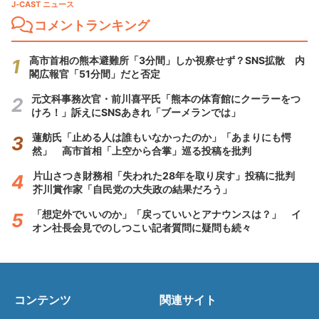
J-CAST ニュース
コメントランキング
高市首相の熊本避難所「3分間」しか視察せず？SNS拡散 内
閣広報官「51分間」だと否定
元文科事務次官・前川喜平氏「熊本の体育館にクーラーをつ
けろ！」訴えにSNSあきれ「ブーメランでは」
蓮舫氏「止める人は誰もいなかったのか」「あまりにも愕
然」 高市首相「上空から合掌」巡る投稿を批判
片山さつき財務相「失われた28年を取り戻す」投稿に批判
芥川賞作家「自民党の大失政の結果だろう」
「想定外でいいのか」「戻っていいとアナウンスは？」 イ
オン社長会見でのしつこい記者質問に疑問も続々
コンテンツ
関連サイト