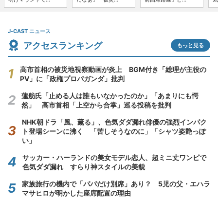
J-CAST ニュース
アクセスランキング
もっと見る
高市首相の被災地視察動画が炎上 BGM付き「総理が主役の
PV」に「政権プロパガンダ」批判
蓮舫氏「止める人は誰もいなかったのか」「あまりにも愕
然」 高市首相「上空から合掌」巡る投稿を批判
NHK朝ドラ「風、薫る」、色気ダダ漏れ俳優の強烈インパク
ト登場シーンに沸く 「苦しそうなのに」「シャツ姿艶っぽ
い」
サッカー・ハーランドの美女モデル恋人、超ミニ丈ワンピで
色気ダダ漏れ すらり神スタイルの美貌
家族旅行の機内で「パパだけ別席」あり？ 5児の父・エハラ
マサヒロが明かした座席配置の理由