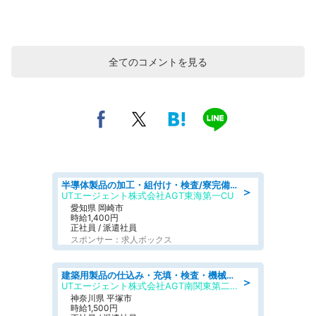
全てのコメントを見る
半導体製品の加工・組付け・検査/寮完備/日勤/日払い/工場・製造
＞
UTエージェント株式会社AGT東海第一CU
愛知県 岡崎市
時給1,400円
正社員 / 派遣社員
スポンサー：求人ボックス
建築用製品の仕込み・充填・検査・機械操作/寮完備/日払い/工場・製造
＞
UTエージェント株式会社AGT南関東第二CU
神奈川県 平塚市
時給1,500円