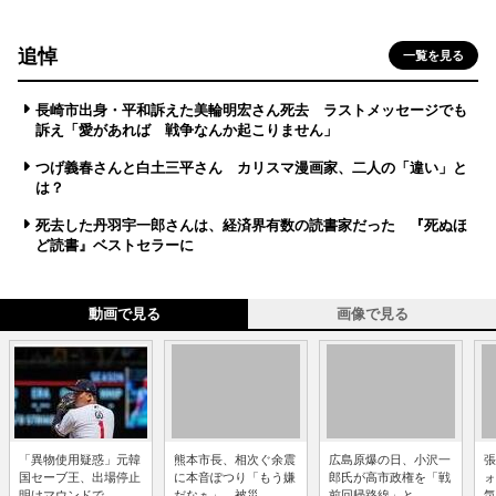
追悼
一覧を見る
長崎市出身・平和訴えた美輪明宏さん死去 ラストメッセージでも
訴え「愛があれば 戦争なんか起こりません」
つげ義春さんと白土三平さん カリスマ漫画家、二人の「違い」と
は？
死去した丹羽宇一郎さんは、経済界有数の読書家だった 『死ぬほ
ど読書』ベストセラーに
動画で見る
画像で見る
「異物使用疑惑」元韓
熊本市長、相次ぐ余震
広島原爆の日、小沢一
張
国セーブ王、出場停止
に本音ぽつり「もう嫌
郎氏が高市政権を「戦
ォ
明けマウンドで...
だなぁ」 被災...
前回帰路線」と...
気