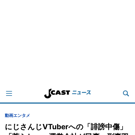
動画
エンタメ
にじさんじVTuberへの「誹謗中傷」