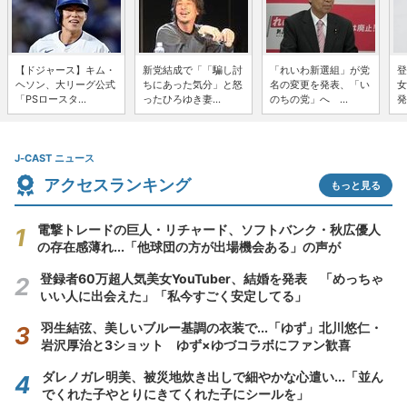
【ドジャース】キム・
新党結成で「「騙し討
「れいわ新選組」が党
登
ヘソン、大リーグ公式
ちにあった気分」と怒
名の変更を発表、「い
女
「PSロースタ...
ったひろゆき妻...
のちの党」へ ...
発
J-CAST ニュース
アクセスランキング
もっと見る
電撃トレードの巨人・リチャード、ソフトバンク・秋広優人
の存在感薄れ...「他球団の方が出場機会ある」の声が
登録者60万超人気美女YouTuber、結婚を発表 「めっちゃ
いい人に出会えた」「私今すごく安定してる」
羽生結弦、美しいブルー基調の衣装で...「ゆず」北川悠仁・
岩沢厚治と3ショット ゆず×ゆづコラボにファン歓喜
ダレノガレ明美、被災地炊き出しで細やかな心遣い...「並ん
でくれた子やとりにきてくれた子にシールを」