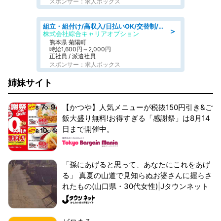
スポンサー：求人ボックス
組立・組付け/高収入/日払いOK/交替制/20・30・40代活躍中/製造 工場
＞
株式会社綜合キャリアオプション
熊本県 菊陽町
時給1,600円～2,000円
正社員 / 派遣社員
スポンサー：求人ボックス
姉妹サイト
【かつや】人気メニューが税抜150円引き&ご
飯大盛り無料!お得すぎる「感謝祭」は8月14
日まで開催中。
「孫にあげると思って、あなたにこれをあげ
る」 真夏の山道で見知らぬお婆さんに握らさ
れたもの(山口県・30代女性)|Jタウンネット