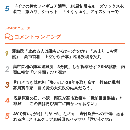
ドイツの美女フィギュア選手、JK風制服＆ルーズソックス衣
装で「激カワ」ショット 「りくりゅう」アイスショーで
J-CAST ニュース
コメントランキング
蓮舫氏「止める人は誰もいなかったのか」「あまりにも愕
然」 高市首相「上空から合掌」巡る投稿を批判
高市首相の熊本避難所「3分間」しか視察せず？SNS拡散 内
閣広報官「51分間」だと否定
片山さつき財務相「失われた28年を取り戻す」投稿に批判
芥川賞作家「自民党の大失政の結果だろう」
広島原爆の日、小沢一郎氏が高市政権を「戦前回帰路線」と
非難 「この国は再び滅亡に向かいかねない」
AVで稼いだ金は「汚い金」なのか 寄付報告への中傷にあき
れる声...スリムクラブ真栄田もバッサリ「汚い心だね」