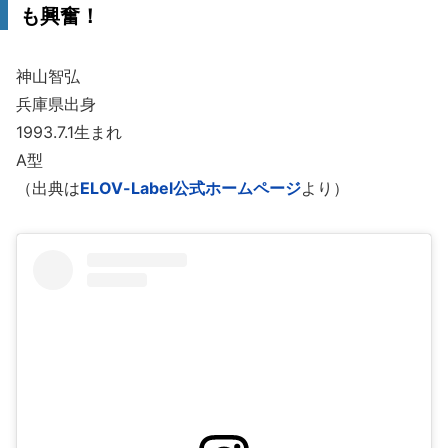
も興奮！
神山智弘
兵庫県出身
1993.7.1生まれ
A型
（出典は
ELOV-Label公式ホームページ
より）