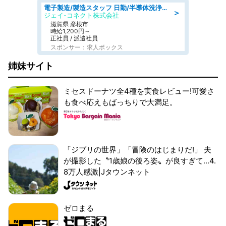
電子製造/製造スタッフ 日勤/半導体洗浄装置の組立/未経験可
＞
ジェイ-コネクト株式会社
滋賀県 彦根市
時給1,200円～
正社員 / 派遣社員
スポンサー：求人ボックス
姉妹サイト
ミセスドーナツ全4種を実食レビュー!可愛さ
も食べ応えもばっちりで大満足。
「ジブリの世界」「冒険のはじまりだ!」 夫
が撮影した〝1歳娘の後ろ姿〟が良すぎて...4.
8万人感激|Jタウンネット
ゼロまる