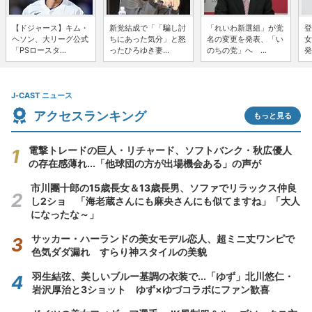
【ドジャース】キム・
新党結成で「「騙し討
「れいわ新選組」が党
登
ヘソン、大リーグ公式
ちにあった気分」と怒
名の変更を発表、「い
女
「PSロースタ...
ったひろゆき妻...
のちの党」へ ...
発
J-CAST ニュース
アクセスランキング
もっと見る
電撃トレードの巨人・リチャード、ソフトバンク・秋広優人
の存在感薄れ...「他球団の方が出場機会ある」の声が
市川團十郎の15歳長女＆13歳長男、ソファでリラックス仲良
し2ショ 「海老蔵さんにも麻央さんにも似てますね」「大人
になったな～」
サッカー・ハーランドの美女モデル恋人、超ミニ丈ワンピで
色気ダダ漏れ すらり神スタイルの美貌
羽生結弦、美しいブルー基調の衣装で...「ゆず」北川悠仁・
岩沢厚治と3ショット ゆず×ゆづコラボにファン歓喜