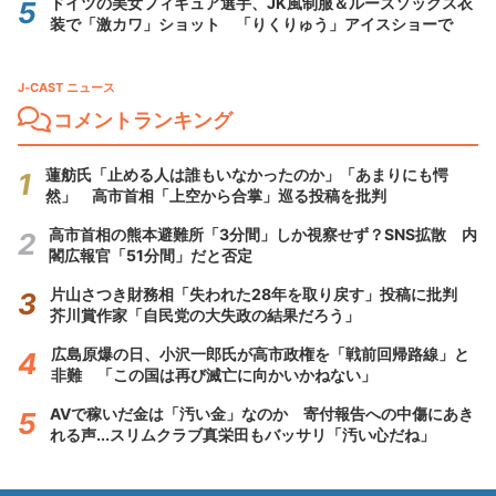
ドイツの美女フィギュア選手、JK風制服＆ルーズソックス衣
装で「激カワ」ショット 「りくりゅう」アイスショーで
J-CAST ニュース
コメントランキング
蓮舫氏「止める人は誰もいなかったのか」「あまりにも愕
然」 高市首相「上空から合掌」巡る投稿を批判
高市首相の熊本避難所「3分間」しか視察せず？SNS拡散 内
閣広報官「51分間」だと否定
片山さつき財務相「失われた28年を取り戻す」投稿に批判
芥川賞作家「自民党の大失政の結果だろう」
広島原爆の日、小沢一郎氏が高市政権を「戦前回帰路線」と
非難 「この国は再び滅亡に向かいかねない」
AVで稼いだ金は「汚い金」なのか 寄付報告への中傷にあき
れる声...スリムクラブ真栄田もバッサリ「汚い心だね」