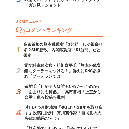
「ガン見」ショット
J-CAST ニュース
コメントランキング
高市首相の熊本避難所「3分間」しか視察せ
ず？SNS拡散 内閣広報官「51分間」だと
否定
元文科事務次官・前川喜平氏「熊本の体育
館にクーラーをつけろ！」訴えにSNSあき
れ「ブーメランでは」
蓮舫氏「止める人は誰もいなかったのか」
「あまりにも愕然」 高市首相「上空から
合掌」巡る投稿を批判
片山さつき財務相「失われた28年を取り戻
す」投稿に批判 芥川賞作家「自民党の大
失政の結果だろう」
「想定外でいいのか」「戻っていいとアナ