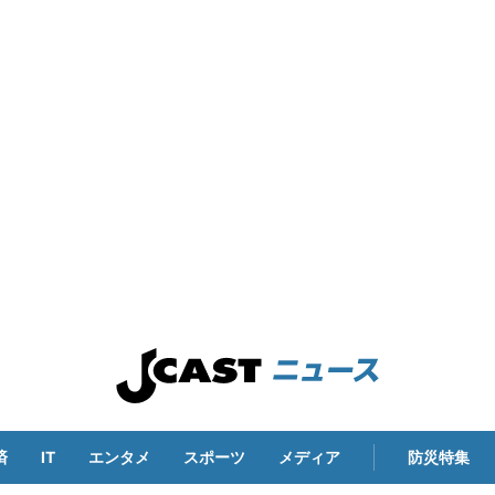
済
IT
エンタメ
スポーツ
メディア
防災特集