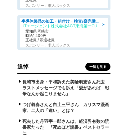
スポンサー：求人ボックス
半導体製品の加工・組付け・検査/寮完備/日勤/日払い/工場・製造
＞
UTエージェント株式会社AGT東海第一CU
愛知県 岡崎市
時給1,400円
正社員 / 派遣社員
スポンサー：求人ボックス
追悼
一覧を見る
長崎市出身・平和訴えた美輪明宏さん死去
ラストメッセージでも訴え「愛があれば 戦
争なんか起こりません」
つげ義春さんと白土三平さん カリスマ漫画
家、二人の「違い」とは？
死去した丹羽宇一郎さんは、経済界有数の読
書家だった 『死ぬほど読書』ベストセラー
に