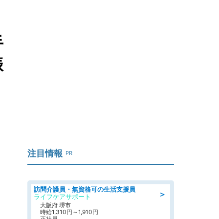
手
振
注目情報
PR
訪問介護員・無資格可の生活支援員
＞
ライフケアサポート
大阪府 堺市
時給1,310円～1,910円
正社員