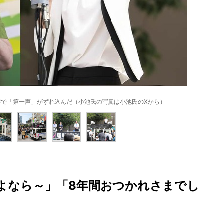
響で「第一声」がずれ込んだ（小池氏の写真は小池氏のXから）
よなら～」「8年間おつかれさまでし