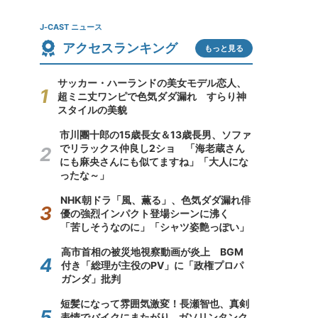
J-CAST ニュース
アクセスランキング
もっと見る
サッカー・ハーランドの美女モデル恋人、
超ミニ丈ワンピで色気ダダ漏れ すらり神
スタイルの美貌
市川團十郎の15歳長女＆13歳長男、ソファ
でリラックス仲良し2ショ 「海老蔵さん
にも麻央さんにも似てますね」「大人にな
ったな～」
NHK朝ドラ「風、薫る」、色気ダダ漏れ俳
優の強烈インパクト登場シーンに沸く
「苦しそうなのに」「シャツ姿艶っぽい」
高市首相の被災地視察動画が炎上 BGM
付き「総理が主役のPV」に「政権プロパ
ガンダ」批判
短髪になって雰囲気激変！長瀬智也、真剣
表情でバイクにまたがり...ガソリンタンク