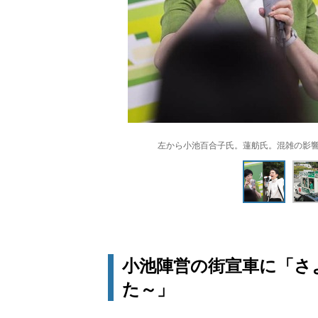
左から小池百合子氏。蓮舫氏。混雑の影
小池陣営の街宣車に「さ
た～」