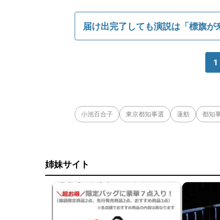
届け出完了しても演説は「標旗が
1
小池百合子
東京都知事選
蓮舫
都知事
姉妹サイト