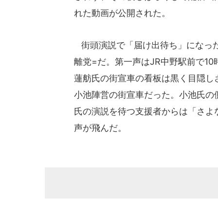
れた動画が公開された。
街頭演説で「届け出待ち」になった
離党=だ。第一声はJR中野駅前で1
蓮舫氏の街宣車の看板は黒く目隠し
小池陣営の街宣車だった。小池氏の
氏の演説を待つ支援者からは「さよ
声が飛んだ。