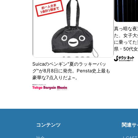
真っ暗な夜
た、女子大
に乗ってた
県・50代女
Suicaのペンギン"夏のラッキーバッ
グ"が8月8日に発売。Pensta史上最も
豪華な7点入りだよ~。
コンテンツ
関連サ
社会
J-CAS