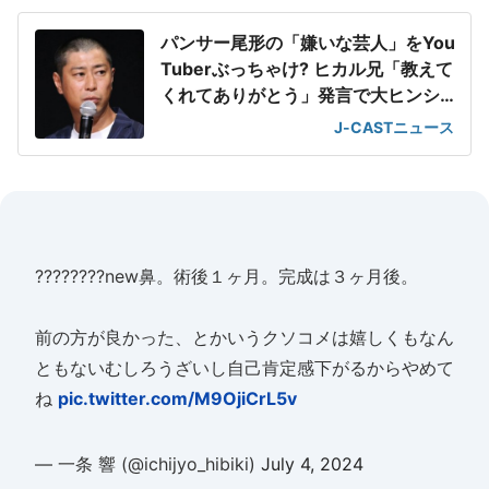
パンサー尾形の「嫌いな芸人」をYou
Tuberぶっちゃけ? ヒカル兄「教えて
くれてありがとう」発言で大ヒンシ
ュク
J-CASTニュース
????????new鼻。術後１ヶ月。完成は３ヶ月後。
前の方が良かった、とかいうクソコメは嬉しくもなん
ともないむしろうざいし自己肯定感下がるからやめて
ね
pic.twitter.com/M9OjiCrL5v
— 一条 響 (@ichijyo_hibiki)
July 4, 2024