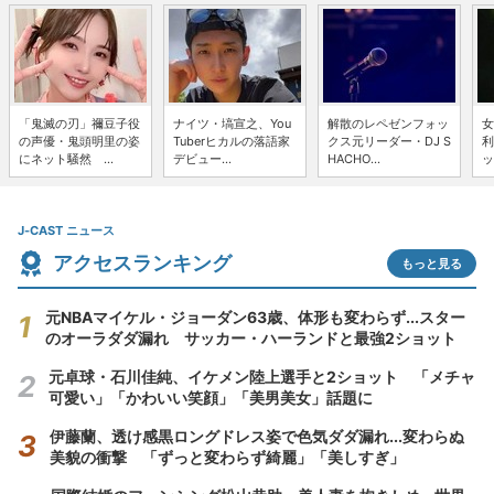
「鬼滅の刃」禰豆子役
ナイツ・塙宣之、You
解散のレペゼンフォッ
女
の声優・鬼頭明里の姿
Tuberヒカルの落語家
クス元リーダー・DJ S
利
にネット騒然 ...
デビュー...
HACHO...
ッ
J-CAST ニュース
アクセスランキング
もっと見る
元NBAマイケル・ジョーダン63歳、体形も変わらず...スター
のオーラダダ漏れ サッカー・ハーランドと最強2ショット
元卓球・石川佳純、イケメン陸上選手と2ショット 「メチャ
可愛い」「かわいい笑顔」「美男美女」話題に
伊藤蘭、透け感黒ロングドレス姿で色気ダダ漏れ...変わらぬ
美貌の衝撃 「ずっと変わらず綺麗」「美しすぎ」