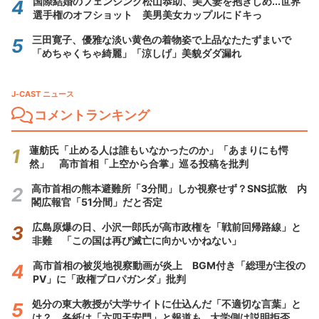
国際結婚のフェンシング松山恭助、美人妻を抱きしめ...世界
選手権のオフショット 美男美女カップルにドキっ
三田寛子、優雅な淡い黄色の着物姿で上品なたたずまいで
「めちゃくちゃ綺麗」「涼しげ」美貌ダダ漏れ
J-CAST ニュース
コメントランキング
蓮舫氏「止める人は誰もいなかったのか」「あまりにも愕
然」 高市首相「上空から合掌」巡る投稿を批判
高市首相の熊本避難所「3分間」しか視察せず？SNS拡散 内
閣広報官「51分間」だと否定
広島原爆の日、小沢一郎氏が高市政権を「戦前回帰路線」と
非難 「この国は再び滅亡に向かいかねない」
高市首相の被災地視察動画が炎上 BGM付き「総理が主役の
PV」に「政権プロパガンダ」批判
処分の東大教授が大学サイトに仕込んだ「不適切な言葉」と
は？ 各紙は「六四天安門」と報道も...大学側は説明拒否