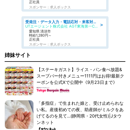
正社員
スポンサー：求人ボックス
受発注・データ入力・電話応対・来客対応・一般事務
＞
UTエージェント株式会社 AGT東海第一CU AGT一宮エリア 下萱津替地CL
愛知県 清須市
時給1,280円～
正社員
スポンサー：求人ボックス
姉妹サイト
【ステーキガスト】ライス・パン食べ放題&
スープバー付きメニュー1111円はお得!最新ク
ーポンを公式Xで公開中《9月23日まで》
「多指症」で生まれた娘と、受け止められな
い私。産後初めての夜、助産師がミルクをあ
げてるのを見て...(静岡県・20代女性)|Jタウ
ンネット