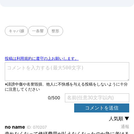
キャバ嬢
一条響
整形