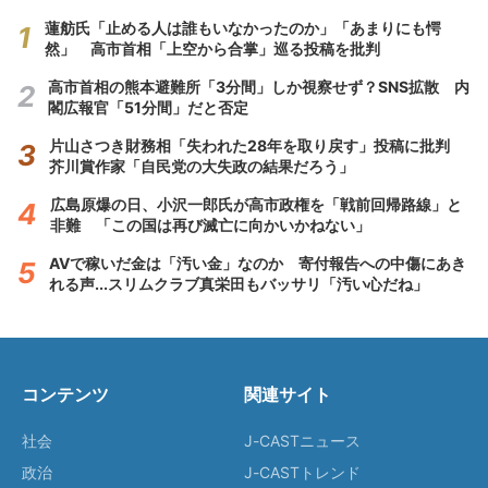
蓮舫氏「止める人は誰もいなかったのか」「あまりにも愕
然」 高市首相「上空から合掌」巡る投稿を批判
高市首相の熊本避難所「3分間」しか視察せず？SNS拡散 内
閣広報官「51分間」だと否定
片山さつき財務相「失われた28年を取り戻す」投稿に批判
芥川賞作家「自民党の大失政の結果だろう」
広島原爆の日、小沢一郎氏が高市政権を「戦前回帰路線」と
非難 「この国は再び滅亡に向かいかねない」
AVで稼いだ金は「汚い金」なのか 寄付報告への中傷にあき
れる声...スリムクラブ真栄田もバッサリ「汚い心だね」
コンテンツ
関連サイト
社会
J-CASTニュース
政治
J-CASTトレンド