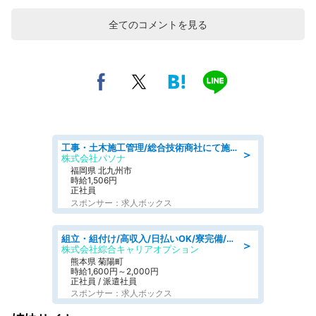
全てのコメントを見る
工事・土木施工管理/総合技術商社にて施工管理のお仕事/即日勤務可/車通勤可/工事・土木施工管理/生産・品質管理
＞
株式会社パソナ
福岡県 北九州市
時給1,506円
正社員
スポンサー：求人ボックス
組立・組付け/高収入/日払いOK/寮完備/交替制/20・30・40代活躍中
＞
株式会社綜合キャリアオプション
熊本県 菊陽町
時給1,600円～2,000円
正社員 / 派遣社員
スポンサー：求人ボックス