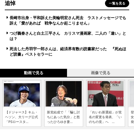
追悼
一覧を見る
長崎市出身・平和訴えた美輪明宏さん死去 ラストメッセージでも
訴え「愛があれば 戦争なんか起こりません」
つげ義春さんと白土三平さん カリスマ漫画家、二人の「違い」と
は？
死去した丹羽宇一郎さんは、経済界有数の読書家だった 『死ぬほ
ど読書』ベストセラーに
動画で見る
画像で見る
【ドジャース】キム・
新党結成で「「騙し討
「れいわ新選組」が党
登
ヘソン、大リーグ公式
ちにあった気分」と怒
名の変更を発表、「い
女
「PSロースタ...
ったひろゆき妻...
のちの党」へ ...
発