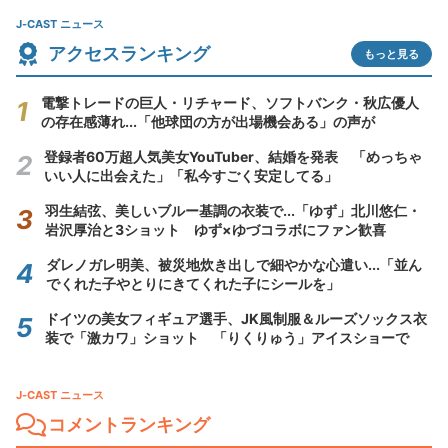
J-CAST ニュース
アクセスランキング
もっと見る
電撃トレードの巨人・リチャード、ソフトバンク・秋広優人
の存在感薄れ...「他球団の方が出場機会ある」の声が
登録者60万超人気美女YouTuber、結婚を発表 「めっちゃ
いい人に出会えた」「私今すごく安定してる」
羽生結弦、美しいブルー基調の衣装で...「ゆず」北川悠仁・
岩沢厚治と3ショット ゆず×ゆづコラボにファン歓喜
ダレノガレ明美、被災地炊き出しで細やかな心遣い...「並ん
でくれた子やとりにきてくれた子にシールを」
ドイツの美女フィギュア選手、JK風制服＆ルーズソックス衣
装で「激カワ」ショット 「りくりゅう」アイスショーで
J-CAST ニュース
コメントランキング