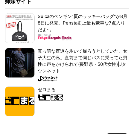
姉妹サイト
Suicaのペンギン"夏のラッキーバッグ"が8月
8日に発売。Pensta史上最も豪華な7点入り
だよ~。
真っ暗な夜道を歩いて帰ろうとしていた、女
子大生の私。直前まで同じバスに乗ってた男
性に声をかけられて(長野県・50代女性)|Jタ
ウンネット
ゼロまる