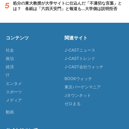
処分の東大教授が大学サイトに仕込んだ「不適切な言葉」と
は？ 各紙は「六四天安門」と報道も...大学側は説明拒否
コンテンツ
関連サイト
社会
J-CASTニュース
政治
J-CASTトレンド
経済
J-CAST会社ウォッチ
IT
BOOKウォッチ
エンタメ
東京バーゲンマニア
スポーツ
Jタウンネット
メディア
ゼロまる
動画