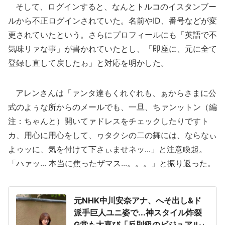
そして、ログインすると、なんとトルコのイスタンブー
ルから不正ログインされていた。名前やID、番号などが変
更されていたという。さらにプロフィールにも「英語で不
気味リァな事」が書かれていたとし、「即座に、元に全て
登録し直して戻したゎ」と対応を明かした。
アレンさんは「ァンタ達もくれぐれも、ぁからさまに公
式のよぅな所からのメールでも、一旦、ちァンットン（編
注：ちゃんと）開いてァドレスをチェックしたりですト
カ、用心に用心をして、ヮタクシの二の舞には、ならなぃ
よゥッに、気を付けて下さぃませネッ...」と注意喚起。
「ハァッ... 本当に焦ったザマス...。。。」と振り返った。
元NHK中川安奈アナ、へそ出し&ド
派手巨人ユニ姿で...神スタイル炸裂
G党も大喜び「反則級のビジュアル」