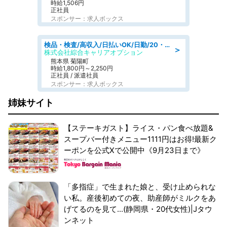
時給1,506円
正社員
スポンサー：求人ボックス
検品・検査/高収入/日払いOK/日勤/20・30・40代活躍中/製造 工場
＞
株式会社綜合キャリアオプション
熊本県 菊陽町
時給1,800円～2,250円
正社員 / 派遣社員
スポンサー：求人ボックス
姉妹サイト
【ステーキガスト】ライス・パン食べ放題&
スープバー付きメニュー1111円はお得!最新ク
ーポンを公式Xで公開中《9月23日まで》
「多指症」で生まれた娘と、受け止められな
い私。産後初めての夜、助産師がミルクをあ
げてるのを見て...(静岡県・20代女性)|Jタウ
ンネット