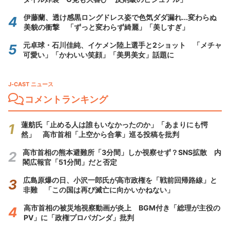
伊藤蘭、透け感黒ロングドレス姿で色気ダダ漏れ...変わらぬ
美貌の衝撃 「ずっと変わらず綺麗」「美しすぎ」
元卓球・石川佳純、イケメン陸上選手と2ショット 「メチャ
可愛い」「かわいい笑顔」「美男美女」話題に
J-CAST ニュース
コメントランキング
蓮舫氏「止める人は誰もいなかったのか」「あまりにも愕
然」 高市首相「上空から合掌」巡る投稿を批判
高市首相の熊本避難所「3分間」しか視察せず？SNS拡散 内
閣広報官「51分間」だと否定
広島原爆の日、小沢一郎氏が高市政権を「戦前回帰路線」と
非難 「この国は再び滅亡に向かいかねない」
高市首相の被災地視察動画が炎上 BGM付き「総理が主役の
PV」に「政権プロパガンダ」批判