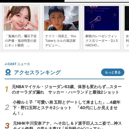
「鬼滅の刃」禰豆子役
ナイツ・塙宣之、You
解散のレペゼンフォッ
女
の声優・鬼頭明里の姿
Tuberヒカルの落語家
クス元リーダー・DJ S
利
にネット騒然 ...
デビュー...
HACHO...
ッ
J-CAST ニュース
アクセスランキング
もっと見る
元NBAマイケル・ジョーダン63歳、体形も変わらず...スター
のオーラダダ漏れ サッカー・ハーランドと最強2ショット
小柳ルミ子「可愛い弟 五郎とデートして来ました」...4歳年
下・野口五郎とステキ2ショット 「40代にしか見えませ
ん！」
元NHK中川安奈アナ、へそ出し＆ド派手巨人ユニ姿で...神ス
タイル炸裂 G党も大喜び「反則級のビジュアル」