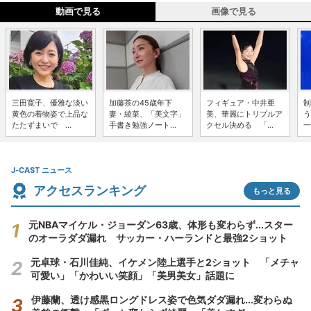
動画で見る
画像で見る
三田寛子、優雅な淡い
加藤茶の45歳年下
フィギュア・中井亜
制
黄色の着物姿で上品な
妻・綾菜、「美文字」
美、華麗にトリプルア
う
たたずまいで ...
手書き勉強ノート...
クセル決める 「...
一
J-CAST ニュース
アクセスランキング
もっと見る
元NBAマイケル・ジョーダン63歳、体形も変わらず...スター
のオーラダダ漏れ サッカー・ハーランドと最強2ショット
元卓球・石川佳純、イケメン陸上選手と2ショット 「メチャ
可愛い」「かわいい笑顔」「美男美女」話題に
伊藤蘭、透け感黒ロングドレス姿で色気ダダ漏れ...変わらぬ