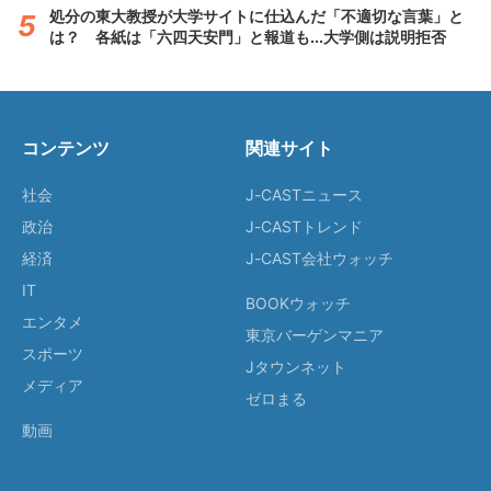
処分の東大教授が大学サイトに仕込んだ「不適切な言葉」と
は？ 各紙は「六四天安門」と報道も...大学側は説明拒否
コンテンツ
関連サイト
社会
J-CASTニュース
政治
J-CASTトレンド
経済
J-CAST会社ウォッチ
IT
BOOKウォッチ
エンタメ
東京バーゲンマニア
スポーツ
Jタウンネット
メディア
ゼロまる
動画