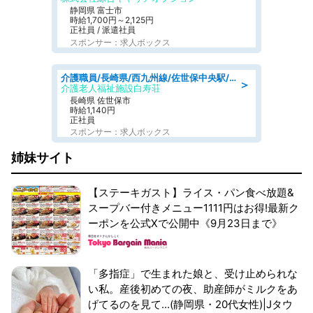
静岡県 富士市
時給1,700円～2,125円
正社員 / 派遣社員
スポンサー：求人ボックス
介護職員/長崎県/西九州線/佐世保中央駅/佐世保市
＞
介護老人福祉施設白寿荘
長崎県 佐世保市
時給1,140円
正社員
スポンサー：求人ボックス
姉妹サイト
【ステーキガスト】ライス・パン食べ放題&
スープバー付きメニュー1111円はお得!最新ク
ーポンを公式Xで公開中《9月23日まで》
「多指症」で生まれた娘と、受け止められな
い私。産後初めての夜、助産師がミルクをあ
げてるのを見て...(静岡県・20代女性)|Jタウ