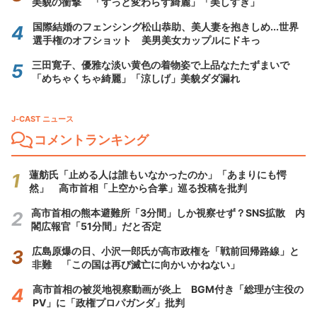
美貌の衝撃 「ずっと変わらず綺麗」「美しすぎ」
国際結婚のフェンシング松山恭助、美人妻を抱きしめ...世界
選手権のオフショット 美男美女カップルにドキっ
三田寛子、優雅な淡い黄色の着物姿で上品なたたずまいで
「めちゃくちゃ綺麗」「涼しげ」美貌ダダ漏れ
J-CAST ニュース
コメントランキング
蓮舫氏「止める人は誰もいなかったのか」「あまりにも愕
然」 高市首相「上空から合掌」巡る投稿を批判
高市首相の熊本避難所「3分間」しか視察せず？SNS拡散 内
閣広報官「51分間」だと否定
広島原爆の日、小沢一郎氏が高市政権を「戦前回帰路線」と
非難 「この国は再び滅亡に向かいかねない」
高市首相の被災地視察動画が炎上 BGM付き「総理が主役の
PV」に「政権プロパガンダ」批判