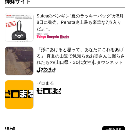
姉妹サイト
Suicaのペンギン"夏のラッキーバッグ"が8月
8日に発売。Pensta史上最も豪華な7点入り
だよ~。
「孫にあげると思って、あなたにこれをあげ
る」 真夏の山道で見知らぬお婆さんに握らさ
れたもの(山口県・30代女性)|Jタウンネット
ゼロまる
追悼
一覧を見る