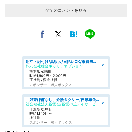
全てのコメントを見る
組立・組付け/高収入/日払いOK/寮費無料/交替制/20・30・40代活躍中
＞
株式会社綜合キャリアオプション
熊本県 菊陽町
時給1,600円～2,000円
正社員 / 派遣社員
スポンサー：求人ボックス
「残業ほぼなし」介護タクシー/自動車免許必須/正職員/日勤のみ/デイサービス
＞
社会福祉法人親愛会/親愛の丘デイサービス
千葉県 松戸市
時給1,140円～
正社員
スポンサー：求人ボックス