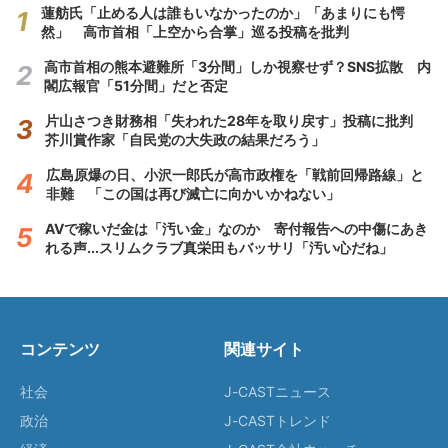
蓮舫氏「止める人は誰もいなかったのか」「あまりにも愕
然」 高市首相「上空から合掌」巡る投稿を批判
高市首相の熊本避難所「3分間」しか視察せず？SNS拡散 内
閣広報官「51分間」だと否定
片山さつき財務相「失われた28年を取り戻す」投稿に批判
芥川賞作家「自民党の大失政の結果だろう」
広島原爆の日、小沢一郎氏が高市政権を「戦前回帰路線」と
非難 「この国は再び滅亡に向かいかねない」
AVで稼いだ金は「汚い金」なのか 寄付報告への中傷にあき
れる声...スリムクラブ真栄田もバッサリ「汚い心だね」
コンテンツ
関連サイト
社会
J-CASTニュース
政治
J-CASTトレンド