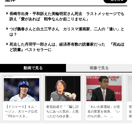
長崎市出身・平和訴えた美輪明宏さん死去 ラストメッセージでも
訴え「愛があれば 戦争なんか起こりません」
つげ義春さんと白土三平さん カリスマ漫画家、二人の「違い」と
は？
死去した丹羽宇一郎さんは、経済界有数の読書家だった 『死ぬほ
ど読書』ベストセラーに
動画で見る
画像で見る
【ドジャース】キム・
新党結成で「「騙し討
「れいわ新選組」が党
登
ヘソン、大リーグ公式
ちにあった気分」と怒
名の変更を発表、「い
女
「PSロースタ...
ったひろゆき妻...
のちの党」へ ...
発