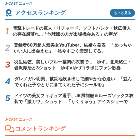
J-CAST ニュース
アクセスランキング
もっと見る
電撃トレードの巨人・リチャード、ソフトバンク・秋広優人
の存在感薄れ...「他球団の方が出場機会ある」の声が
登録者60万超人気美女YouTuber、結婚を発表 「めっちゃ
いい人に出会えた」「私今すごく安定してる」
羽生結弦、美しいブルー基調の衣装で...「ゆず」北川悠仁・
岩沢厚治と3ショット ゆず×ゆづコラボにファン歓喜
ダレノガレ明美、被災地炊き出しで細やかな心遣い...「並ん
でくれた子やとりにきてくれた子にシールを」
ドイツの美女フィギュア選手、JK風制服＆ルーズソックス衣
装で「激カワ」ショット 「りくりゅう」アイスショーで
J-CAST ニュース
コメントランキング