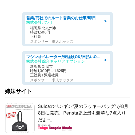
営業/商社でのルート営業のお仕事/即日勤務可/車通勤可/営業
＞
株式会社パソナ
福岡県 北九州市
時給1,506円
正社員
スポンサー：求人ボックス
マシンオペレーター/未経験OK/日払いOK/寮費無料/交替制/20・30・40代活躍中
＞
株式会社綜合キャリアオプション
新潟県 新潟市
時給1,300円～1,625円
正社員 / 派遣社員
スポンサー：求人ボックス
姉妹サイト
Suicaのペンギン"夏のラッキーバッグ"が8月
8日に発売。Pensta史上最も豪華な7点入り
だよ~。