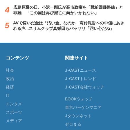
広島原爆の日、小沢一郎氏が高市政権を「戦前回帰路線」と
非難 「この国は再び滅亡に向かいかねない」
AVで稼いだ金は「汚い金」なのか 寄付報告への中傷にあき
れる声...スリムクラブ真栄田もバッサリ「汚い心だね」
コンテンツ
関連サイト
社会
J-CASTニュース
政治
J-CASTトレンド
経済
J-CAST会社ウォッチ
IT
BOOKウォッチ
エンタメ
東京バーゲンマニア
スポーツ
Jタウンネット
メディア
ゼロまる