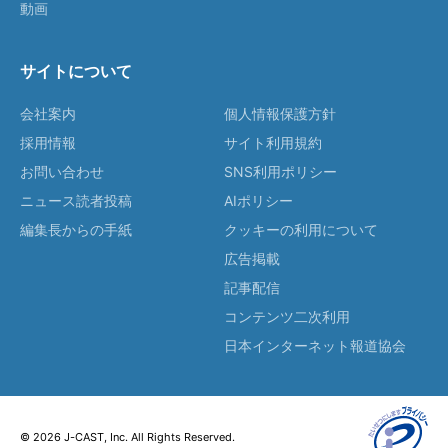
動画
サイトについて
会社案内
個人情報保護方針
採用情報
サイト利用規約
お問い合わせ
SNS利用ポリシー
ニュース読者投稿
AIポリシー
編集長からの手紙
クッキーの利用について
広告掲載
記事配信
コンテンツ二次利用
日本インターネット報道協会
© 2026 J-CAST, Inc. All Rights Reserved.