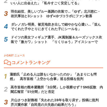
いい人に出会えた」「私今すごく安定してる」
羽生結弦、美しいブルー基調の衣装で...「ゆず」北川悠仁・
岩沢厚治と3ショット ゆず×ゆづコラボにファン歓喜
ダレノガレ明美、被災地炊き出しで細やかな心遣い...「並ん
でくれた子やとりにきてくれた子にシールを」
ドイツの美女フィギュア選手、JK風制服＆ルーズソックス衣
装で「激カワ」ショット 「りくりゅう」アイスショーで
J-CAST ニュース
コメントランキング
蓮舫氏「止める人は誰もいなかったのか」「あまりにも愕
然」 高市首相「上空から合掌」巡る投稿を批判
高市首相の熊本避難所「3分間」しか視察せず？SNS拡散 内
閣広報官「51分間」だと否定
片山さつき財務相「失われた28年を取り戻す」投稿に批判
芥川賞作家「自民党の大失政の結果だろう」