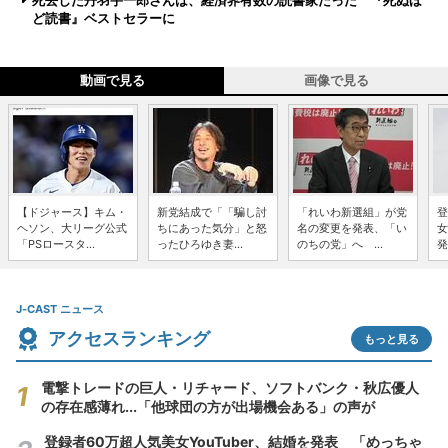
死去した丹羽宇一郎さんは、経済界有数の読書家だった 『死ぬほ
ど読書』ベストセラーに
動画で見る
画像で見る
【ドジャース】キム・
新党結成で「「騙し討
「れいわ新選組」が党
登
ヘソン、大リーグ公式
ちにあった気分」と怒
名の変更を発表、「い
女
「PSロースタ...
ったひろゆき妻...
のちの党」へ ...
発
J-CAST ニュース
アクセスランキング
もっと見る
電撃トレードの巨人・リチャード、ソフトバンク・秋広優人
の存在感薄れ...「他球団の方が出場機会ある」の声が
登録者60万超人気美女YouTuber、結婚を発表 「めっちゃ