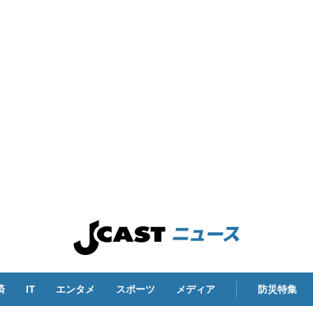
済
IT
エンタメ
スポーツ
メディア
防災特集