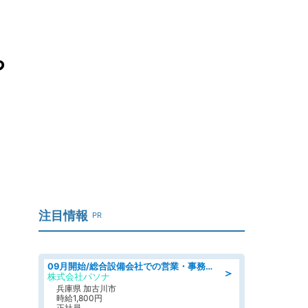
ち
注目情報
PR
09月開始/総合設備会社での営業・事務のお仕事/車通勤可/賞与あり/営業/営業事務
＞
株式会社パソナ
兵庫県 加古川市
時給1,800円
正社員