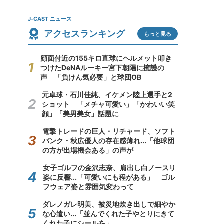
J-CAST ニュース
アクセスランキング
もっと見る
顔面付近の155キロ直球にヘルメット叩き
つけたDeNAルーキー宮下朝陽に擁護の
声 「負けん気必要」と球団OB
元卓球・石川佳純、イケメン陸上選手と2
ショット 「メチャ可愛い」「かわいい笑
顔」「美男美女」話題に
電撃トレードの巨人・リチャード、ソフト
バンク・秋広優人の存在感薄れ...「他球団
の方が出場機会ある」の声が
女子ゴルフの金沢志奈、肩出し白ノースリ
姿に反響...「可愛いにも程がある」 ゴル
フウェア姿と雰囲気変わって
ダレノガレ明美、被災地炊き出しで細やか
な心遣い...「並んでくれた子やとりにきて
くれた子にシールを」