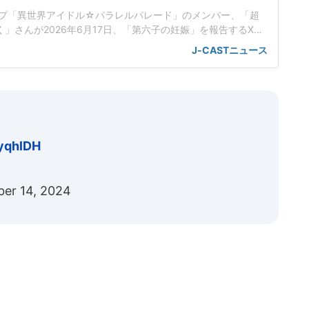
プ「異世界アイドル☆パラレルパレード」のメンバー、「超
く」さんが2026年6月17日、「第六子の妊娠」を報告するXを
ている。「妊娠6ヶ月に入り体調も落ち着いたのでご報告させ
J-CASTニュース
アイドル☆パラレルパレードは、
1yqhlDH
ber 14, 2024