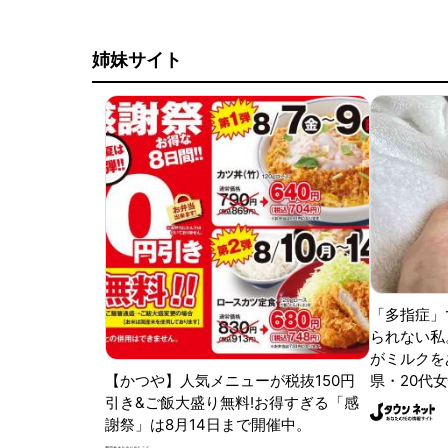
姉妹サイト
「多指症」
られない私
がミルクをあ
【かつや】人気メニューが税抜150円
県・20代女
引き&ご飯大盛り無料!お得すぎる「感
謝祭」は8月14日まで開催中。