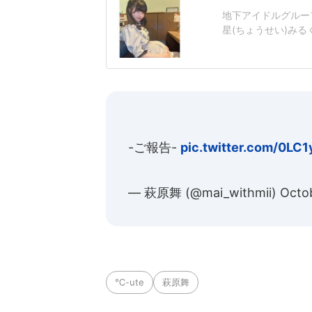
地下アイドルグルー
星(ちょうせい)みる
投稿し、波紋を広げ
て頂きます」異世界
-ご報告-
pic.twitter.com/0LC
— 萩原舞 (@mai_withmii)
Octo
℃-ute
萩原舞