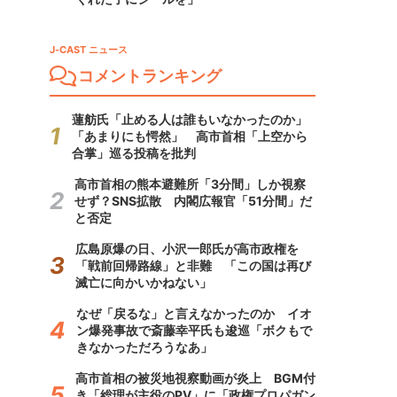
J-CAST ニュース
コメントランキング
蓮舫氏「止める人は誰もいなかったのか」
「あまりにも愕然」 高市首相「上空から
合掌」巡る投稿を批判
高市首相の熊本避難所「3分間」しか視察
せず？SNS拡散 内閣広報官「51分間」だ
と否定
広島原爆の日、小沢一郎氏が高市政権を
「戦前回帰路線」と非難 「この国は再び
滅亡に向かいかねない」
なぜ「戻るな」と言えなかったのか イオ
ン爆発事故で斎藤幸平氏も逡巡「ボクもで
きなかっただろうなあ」
高市首相の被災地視察動画が炎上 BGM付
き「総理が主役のPV」に「政権プロパガン