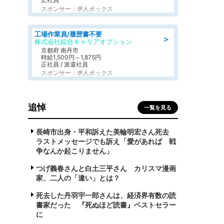
スポンサー：求人ボックス
工場作業員/履歴書不要
＞
株式会社綜合キャリアオプション
京都府 南丹市
時給1,500円～1,875円
正社員 / 派遣社員
スポンサー：求人ボックス
追悼
一覧を見る
長崎市出身・平和訴えた美輪明宏さん死去
ラストメッセージでも訴え「愛があれば 戦
争なんか起こりません」
つげ義春さんと白土三平さん カリスマ漫画
家、二人の「違い」とは？
死去した丹羽宇一郎さんは、経済界有数の読
書家だった 『死ぬほど読書』ベストセラー
に