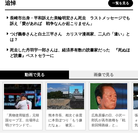
追悼
一覧を見る
長崎市出身・平和訴えた美輪明宏さん死去 ラストメッセージでも
訴え「愛があれば 戦争なんか起こりません」
つげ義春さんと白土三平さん カリスマ漫画家、二人の「違い」と
は？
死去した丹羽宇一郎さんは、経済界有数の読書家だった 『死ぬほ
ど読書』ベストセラーに
動画で見る
画像で見る
「異物使用疑惑」元韓
熊本市長、相次ぐ余震
広島原爆の日、小沢一
張
国セーブ王、出場停止
に本音ぽつり「もう嫌
郎氏が高市政権を「戦
ォ
明けマウンドで...
だなぁ」 被災...
前回帰路線」と...
気