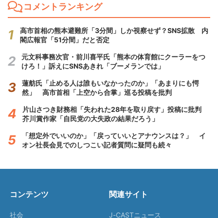
コメントランキング
高市首相の熊本避難所「3分間」しか視察せず？SNS拡散 内
閣広報官「51分間」だと否定
元文科事務次官・前川喜平氏「熊本の体育館にクーラーをつ
けろ！」訴えにSNSあきれ「ブーメランでは」
蓮舫氏「止める人は誰もいなかったのか」「あまりにも愕
然」 高市首相「上空から合掌」巡る投稿を批判
片山さつき財務相「失われた28年を取り戻す」投稿に批判
芥川賞作家「自民党の大失政の結果だろう」
「想定外でいいのか」「戻っていいとアナウンスは？」 イ
オン社長会見でのしつこい記者質問に疑問も続々
コンテンツ
関連サイト
社会
J-CASTニュース