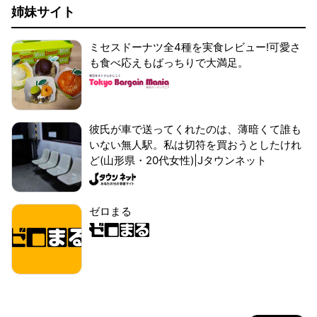
姉妹サイト
ミセスドーナツ全4種を実食レビュー!可愛さ
も食べ応えもばっちりで大満足。
彼氏が車で送ってくれたのは、薄暗くて誰も
いない無人駅。私は切符を買おうとしたけれ
ど(山形県・20代女性)|Jタウンネット
ゼロまる