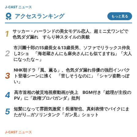
J-CAST ニュース
アクセスランキング
もっと見る
サッカー・ハーランドの美女モデル恋人、超ミニ丈ワンピで
色気ダダ漏れ すらり神スタイルの美貌
市川團十郎の15歳長女＆13歳長男、ソファでリラックス仲良
し2ショ 「海老蔵さんにも麻央さんにも似てますね」「大人
になったな～」
NHK朝ドラ「風、薫る」、色気ダダ漏れ俳優の強烈インパク
ト登場シーンに沸く 「苦しそうなのに」「シャツ姿艶っぽ
い」
高市首相の被災地視察動画が炎上 BGM付き「総理が主役の
PV」に「政権プロパガンダ」批判
短髪になって雰囲気激変！長瀬智也、真剣表情でバイクにま
たがり...ガソリンタンク「ガン見」ショット
J-CAST ニュース