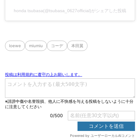
honda tsubasa(@tsubasa_0627official)がシェアした投稿
loewe
miumiu
コーデ
本田翼