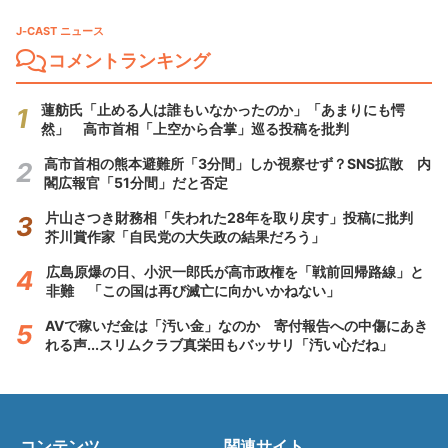
J-CAST ニュース
コメントランキング
蓮舫氏「止める人は誰もいなかったのか」「あまりにも愕
然」 高市首相「上空から合掌」巡る投稿を批判
高市首相の熊本避難所「3分間」しか視察せず？SNS拡散 内
閣広報官「51分間」だと否定
片山さつき財務相「失われた28年を取り戻す」投稿に批判
芥川賞作家「自民党の大失政の結果だろう」
広島原爆の日、小沢一郎氏が高市政権を「戦前回帰路線」と
非難 「この国は再び滅亡に向かいかねない」
AVで稼いだ金は「汚い金」なのか 寄付報告への中傷にあき
れる声...スリムクラブ真栄田もバッサリ「汚い心だね」
コンテンツ
関連サイト