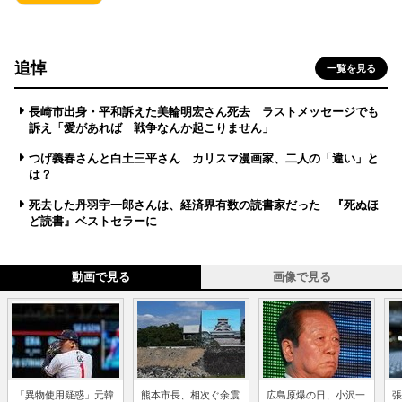
追悼
一覧を見る
長崎市出身・平和訴えた美輪明宏さん死去 ラストメッセージでも
訴え「愛があれば 戦争なんか起こりません」
つげ義春さんと白土三平さん カリスマ漫画家、二人の「違い」と
は？
死去した丹羽宇一郎さんは、経済界有数の読書家だった 『死ぬほ
ど読書』ベストセラーに
動画で見る
画像で見る
「異物使用疑惑」元韓
熊本市長、相次ぐ余震
広島原爆の日、小沢一
張