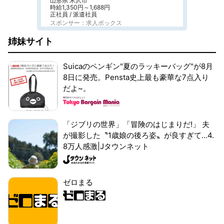
山形県 米沢市
時給1,350円～1,688円
正社員 / 派遣社員
スポンサー：求人ボックス
姉妹サイト
Suicaのペンギン"夏のラッキーバッグ"が8月
8日に発売。Pensta史上最も豪華な7点入り
だよ~。
「ジブリの世界」「冒険のはじまりだ!」 夫
が撮影した〝1歳娘の後ろ姿〟が良すぎて...4.
8万人感激|Jタウンネット
ゼロまる