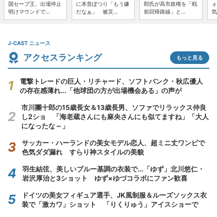
国セーブ王、出場停止
に本音ぽつり「もう嫌
郎氏が高市政権を「戦
ォ
明けマウンドで...
だなぁ」 被災...
前回帰路線」と...
気
J-CAST ニュース
アクセスランキング
もっと見る
電撃トレードの巨人・リチャード、ソフトバンク・秋広優人
の存在感薄れ...「他球団の方が出場機会ある」の声が
市川團十郎の15歳長女＆13歳長男、ソファでリラックス仲良
し2ショ 「海老蔵さんにも麻央さんにも似てますね」「大人
になったな～」
サッカー・ハーランドの美女モデル恋人、超ミニ丈ワンピで
色気ダダ漏れ すらり神スタイルの美貌
羽生結弦、美しいブルー基調の衣装で...「ゆず」北川悠仁・
岩沢厚治と3ショット ゆず×ゆづコラボにファン歓喜
ドイツの美女フィギュア選手、JK風制服＆ルーズソックス衣
装で「激カワ」ショット 「りくりゅう」アイスショーで