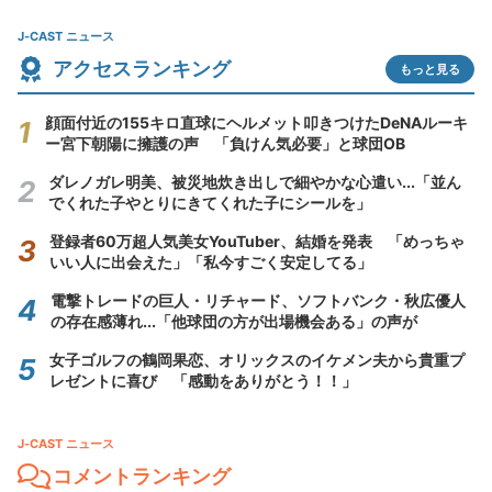
J-CAST ニュース
アクセスランキング
もっと見る
顔面付近の155キロ直球にヘルメット叩きつけたDeNAルーキ
ー宮下朝陽に擁護の声 「負けん気必要」と球団OB
ダレノガレ明美、被災地炊き出しで細やかな心遣い...「並ん
でくれた子やとりにきてくれた子にシールを」
登録者60万超人気美女YouTuber、結婚を発表 「めっちゃ
いい人に出会えた」「私今すごく安定してる」
電撃トレードの巨人・リチャード、ソフトバンク・秋広優人
の存在感薄れ...「他球団の方が出場機会ある」の声が
女子ゴルフの鶴岡果恋、オリックスのイケメン夫から貴重プ
レゼントに喜び 「感動をありがとう！！」
J-CAST ニュース
コメントランキング