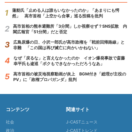
蓮舫氏「止める人は誰もいなかったのか」「あまりにも愕
然」 高市首相「上空から合掌」巡る投稿を批判
高市首相の熊本避難所「3分間」しか視察せず？SNS拡散 内
閣広報官「51分間」だと否定
広島原爆の日、小沢一郎氏が高市政権を「戦前回帰路線」と
非難 「この国は再び滅亡に向かいかねない」
なぜ「戻るな」と言えなかったのか イオン爆発事故で斎藤
幸平氏も逡巡「ボクもできなかっただろうなあ」
高市首相の被災地視察動画が炎上 BGM付き「総理が主役の
PV」に「政権プロパガンダ」批判
コンテンツ
関連サイト
社会
J-CASTニュース
政治
J-CASTトレンド