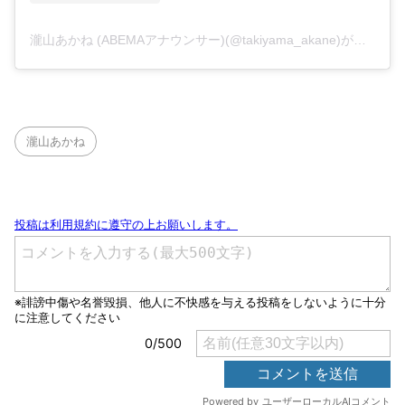
瀧山あかね (ABEMAアナウンサー)(@takiyama_akane)がシェアした投稿
瀧山あかね