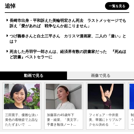
追悼
一覧を見る
長崎市出身・平和訴えた美輪明宏さん死去 ラストメッセージでも
訴え「愛があれば 戦争なんか起こりません」
つげ義春さんと白土三平さん カリスマ漫画家、二人の「違い」と
は？
死去した丹羽宇一郎さんは、経済界有数の読書家だった 『死ぬほ
ど読書』ベストセラーに
動画で見る
画像で見る
三田寛子、優雅な淡い
加藤茶の45歳年下
フィギュア・中井亜
制
黄色の着物姿で上品な
妻・綾菜、「美文字」
美、華麗にトリプルア
う
たたずまいで ...
手書き勉強ノート...
クセル決める 「...
一