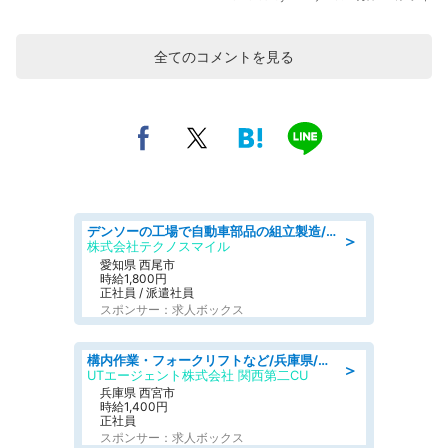
全てのコメントを見る
デンソーの工場で自動車部品の組立製造/denso aichi
＞
株式会社テクノスマイル
愛知県 西尾市
時給1,800円
正社員 / 派遣社員
スポンサー：求人ボックス
構内作業・フォークリフトなど/兵庫県/月収25万円可 リーチフォークリフトのお仕事 ブランクOK 日勤 年休120日 食堂あり
＞
UTエージェント株式会社 関西第二CU
兵庫県 西宮市
時給1,400円
正社員
スポンサー：求人ボックス