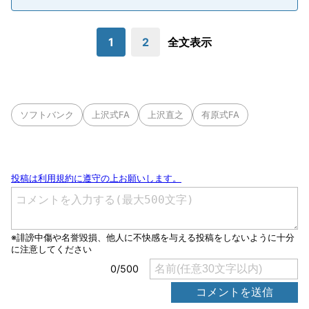
1
2
全文表示
ソフトバンク
上沢式FA
上沢直之
有原式FA