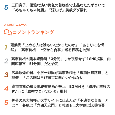
三田寛子、優雅な淡い黄色の着物姿で上品なたたずまいで
「めちゃくちゃ綺麗」「涼しげ」美貌ダダ漏れ
J-CAST ニュース
コメントランキング
蓮舫氏「止める人は誰もいなかったのか」「あまりにも愕
然」 高市首相「上空から合掌」巡る投稿を批判
高市首相の熊本避難所「3分間」しか視察せず？SNS拡散 内
閣広報官「51分間」だと否定
広島原爆の日、小沢一郎氏が高市政権を「戦前回帰路線」と
非難 「この国は再び滅亡に向かいかねない」
高市首相の被災地視察動画が炎上 BGM付き「総理が主役の
PV」に「政権プロパガンダ」批判
処分の東大教授が大学サイトに仕込んだ「不適切な言葉」と
は？ 各紙は「六四天安門」と報道も...大学側は説明拒否