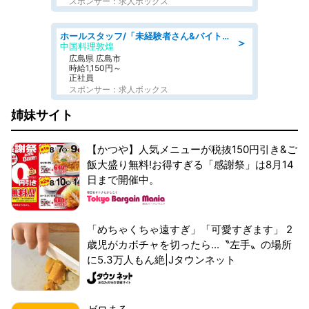
スポンサー：求人ボックス
ホールスタッフ/「未経験者さん&バイトデビューも大歓迎」残業ほぼなし×1日3時間〜勤務OK!フォロー体制も充実/広島県/広島市南区
＞
中国料理敦煌
広島県 広島市
時給1,150円～
正社員
スポンサー：求人ボックス
姉妹サイト
【かつや】人気メニューが税抜150円引き&ご
飯大盛り無料!お得すぎる「感謝祭」は8月14
日まで開催中。
「めちゃくちゃ遠すぎ」「可愛すぎます」 2
歳児がカボチャを切ったら...〝左手〟の場所
に5.3万人もん絶|Jタウンネット