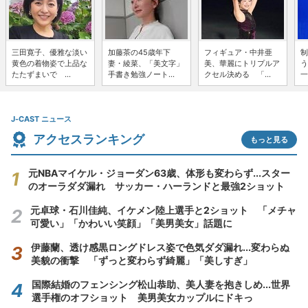
三田寛子、優雅な淡い
加藤茶の45歳年下
フィギュア・中井亜
制
黄色の着物姿で上品な
妻・綾菜、「美文字」
美、華麗にトリプルア
う
たたずまいで ...
手書き勉強ノート...
クセル決める 「...
一
J-CAST ニュース
アクセスランキング
もっと見る
元NBAマイケル・ジョーダン63歳、体形も変わらず...スター
のオーラダダ漏れ サッカー・ハーランドと最強2ショット
元卓球・石川佳純、イケメン陸上選手と2ショット 「メチャ
可愛い」「かわいい笑顔」「美男美女」話題に
伊藤蘭、透け感黒ロングドレス姿で色気ダダ漏れ...変わらぬ
美貌の衝撃 「ずっと変わらず綺麗」「美しすぎ」
国際結婚のフェンシング松山恭助、美人妻を抱きしめ...世界
選手権のオフショット 美男美女カップルにドキっ