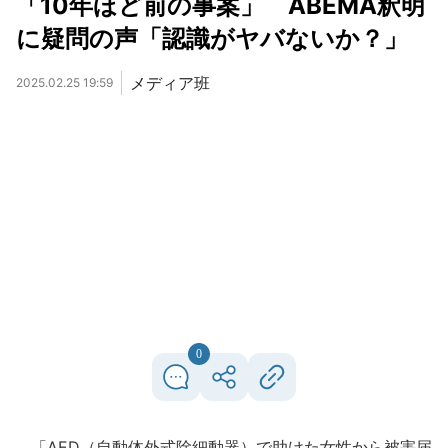
「10年ほど前の事案」 ABEMA釈明
に疑問の声「認識がヤバないか？」
メディア班
2025.02.25 19:59
0
「AED（自動体外式除細動器）で助けた女性から被害届