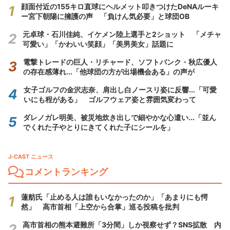
顔面付近の155キロ直球にヘルメット叩きつけたDeNAルーキ
ー宮下朝陽に擁護の声 「負けん気必要」と球団OB
元卓球・石川佳純、イケメン陸上選手と2ショット 「メチャ
可愛い」「かわいい笑顔」「美男美女」話題に
電撃トレードの巨人・リチャード、ソフトバンク・秋広優人
の存在感薄れ...「他球団の方が出場機会ある」の声が
女子ゴルフの金沢志奈、肩出し白ノースリ姿に反響...「可愛
いにも程がある」 ゴルフウェア姿と雰囲気変わって
ダレノガレ明美、被災地炊き出しで細やかな心遣い...「並ん
でくれた子やとりにきてくれた子にシールを」
J-CAST ニュース
コメントランキング
蓮舫氏「止める人は誰もいなかったのか」「あまりにも愕
然」 高市首相「上空から合掌」巡る投稿を批判
高市首相の熊本避難所「3分間」しか視察せず？SNS拡散 内