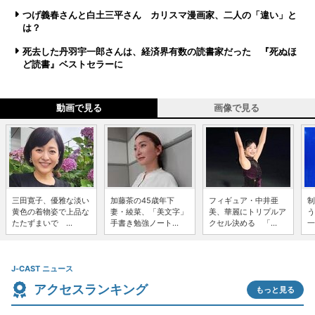
つげ義春さんと白土三平さん カリスマ漫画家、二人の「違い」と
は？
死去した丹羽宇一郎さんは、経済界有数の読書家だった 『死ぬほ
ど読書』ベストセラーに
動画で見る
画像で見る
三田寛子、優雅な淡い
加藤茶の45歳年下
フィギュア・中井亜
制
黄色の着物姿で上品な
妻・綾菜、「美文字」
美、華麗にトリプルア
う
たたずまいで ...
手書き勉強ノート...
クセル決める 「...
一
J-CAST ニュース
アクセスランキング
もっと見る