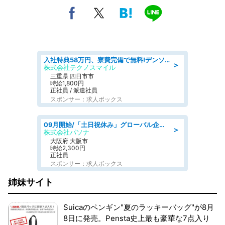
入社特典58万円、寮費完備で無料!デンソーで働こう!自動車工場で小型部品の検査業務 denso aichi
＞
株式会社テクノスマイル
三重県 四日市市
時給1,800円
正社員 / 派遣社員
スポンサー：求人ボックス
09月開始/「土日祝休み」グローバル企業での産業保健のお仕事/保健師/高時給/残業なし/服装自由
＞
株式会社パソナ
大阪府 大阪市
時給2,300円
正社員
スポンサー：求人ボックス
姉妹サイト
Suicaのペンギン"夏のラッキーバッグ"が8月
8日に発売。Pensta史上最も豪華な7点入り