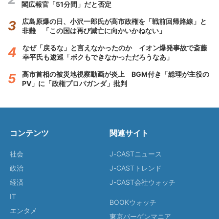
閣広報官「51分間」だと否定
広島原爆の日、小沢一郎氏が高市政権を「戦前回帰路線」と
非難 「この国は再び滅亡に向かいかねない」
なぜ「戻るな」と言えなかったのか イオン爆発事故で斎藤
幸平氏も逡巡「ボクもできなかっただろうなあ」
高市首相の被災地視察動画が炎上 BGM付き「総理が主役の
PV」に「政権プロパガンダ」批判
コンテンツ
関連サイト
社会
J-CASTニュース
政治
J-CASTトレンド
経済
J-CAST会社ウォッチ
IT
BOOKウォッチ
エンタメ
東京バーゲンマニア