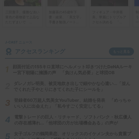
三田寛子、優雅な淡い
加藤茶の45歳年下
フィギュア・中井亜
制
黄色の着物姿で上品な
妻・綾菜、「美文字」
美、華麗にトリプルア
う
たたずまいで ...
手書き勉強ノート...
クセル決める 「...
一
J-CAST ニュース
アクセスランキング
もっと見る
顔面付近の155キロ直球にヘルメット叩きつけたDeNAルーキ
ー宮下朝陽に擁護の声 「負けん気必要」と球団OB
ダレノガレ明美、被災地炊き出しで細やかな心遣い...「並ん
でくれた子やとりにきてくれた子にシールを」
登録者60万超人気美女YouTuber、結婚を発表 「めっちゃ
いい人に出会えた」「私今すごく安定してる」
電撃トレードの巨人・リチャード、ソフトバンク・秋広優人
の存在感薄れ...「他球団の方が出場機会ある」の声が
女子ゴルフの鶴岡果恋、オリックスのイケメン夫から貴重プ