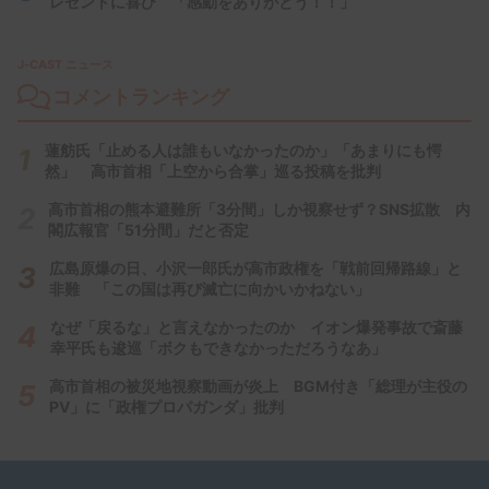
レゼントに喜び 「感動をありがとう！！」
J-CAST ニュース
コメントランキング
蓮舫氏「止める人は誰もいなかったのか」「あまりにも愕
然」 高市首相「上空から合掌」巡る投稿を批判
高市首相の熊本避難所「3分間」しか視察せず？SNS拡散 内
閣広報官「51分間」だと否定
広島原爆の日、小沢一郎氏が高市政権を「戦前回帰路線」と
非難 「この国は再び滅亡に向かいかねない」
なぜ「戻るな」と言えなかったのか イオン爆発事故で斎藤
幸平氏も逡巡「ボクもできなかっただろうなあ」
高市首相の被災地視察動画が炎上 BGM付き「総理が主役の
PV」に「政権プロパガンダ」批判