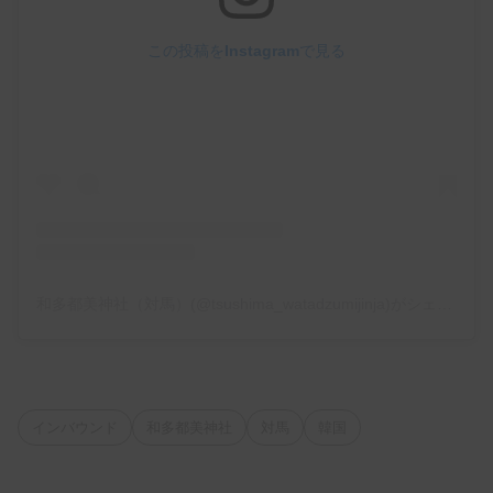
この投稿をInstagramで見る
和多都美神社（対馬）(@tsushima_watadzumijinja)がシェアした投稿
インバウンド
和多都美神社
対馬
韓国