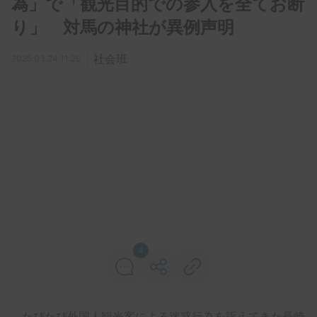
為」で「観光目的での参入を全てお断
り」 対馬の神社が異例声明
社会班
2025.03.24 11:20
4
たびたび外国人観光客による迷惑行為を訴えてきた長崎