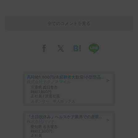
全てのコメントを見る
高時給1,800円/未経験者大歓迎!小型部品の加工業務 denso aichi
＞
株式会社テクノスマイル
三重県 四日市市
時給1,800円
正社員 / 派遣社員
スポンサー：求人ボックス
「土日祝休み」ヘルスケア業界での産業保健師業務/看護師/高時給/未経験OK/要資格:正看護師
＞
株式会社パソナ
愛知県 名古屋市
時給2,300円
正社員