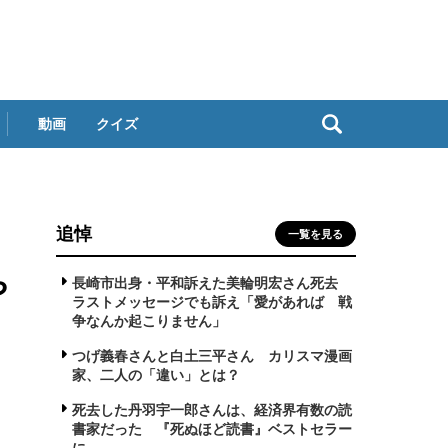
動画
クイズ
追悼
一覧を見る
や
長崎市出身・平和訴えた美輪明宏さん死去
ラストメッセージでも訴え「愛があれば 戦
争なんか起こりません」
つげ義春さんと白土三平さん カリスマ漫画
家、二人の「違い」とは？
死去した丹羽宇一郎さんは、経済界有数の読
書家だった 『死ぬほど読書』ベストセラー
に