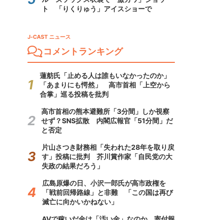
ト 「りくりゅう」アイスショーで
J-CAST ニュース
コメントランキング
蓮舫氏「止める人は誰もいなかったのか」
「あまりにも愕然」 高市首相「上空から
合掌」巡る投稿を批判
高市首相の熊本避難所「3分間」しか視察
せず？SNS拡散 内閣広報官「51分間」だ
と否定
片山さつき財務相「失われた28年を取り戻
す」投稿に批判 芥川賞作家「自民党の大
失政の結果だろう」
広島原爆の日、小沢一郎氏が高市政権を
「戦前回帰路線」と非難 「この国は再び
滅亡に向かいかねない」
AVで稼いだ金は「汚い金」なのか 寄付報