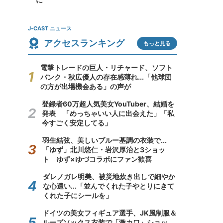
J-CAST ニュース
アクセスランキング
もっと見る
電撃トレードの巨人・リチャード、ソフト
バンク・秋広優人の存在感薄れ...「他球団
の方が出場機会ある」の声が
登録者60万超人気美女YouTuber、結婚を
発表 「めっちゃいい人に出会えた」「私
今すごく安定してる」
羽生結弦、美しいブルー基調の衣装で...
「ゆず」北川悠仁・岩沢厚治と3ショッ
ト ゆず×ゆづコラボにファン歓喜
ダレノガレ明美、被災地炊き出しで細やか
な心遣い...「並んでくれた子やとりにきて
くれた子にシールを」
ドイツの美女フィギュア選手、JK風制服＆
ルーズソックス衣装で「激カワ」ショッ