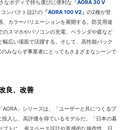
さなボディで持ち運びに便利な
「AORA 30 V
らコンパクト設計の
「AORA 100 V2」
の2種が登
感、カラーバリエーションを展開する。防災用途
でのスマホやパソコンの充電、ベランダや庭など
ど幅広い場面で活躍する。そして、高性能バック
庭のみならず事業者にとってもさまざまなシーンで
。
ら改良、改善
け「AORA」シリーズは、「ユーザーと共につくるプ
たに投入し、高評価を得ているモデルだ。「日本の暮
セプトに、省スペース設計や直感的な操作性、日