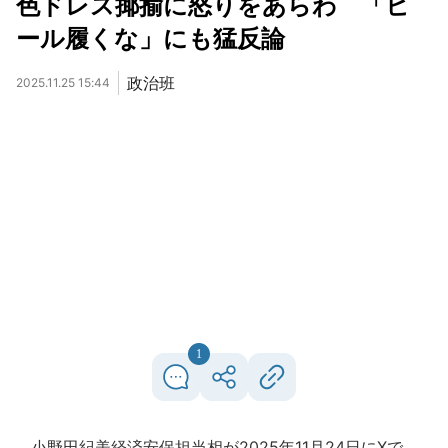
色ドレス揶揄に怒りをあらわ 「ヒ
ール履くな」にも猛反論
政治班
2025.11.25 15:44
1
小野田紀美経済安保担当相が2025年11月24日にXで、