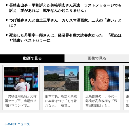
長崎市出身・平和訴えた美輪明宏さん死去 ラストメッセージでも
訴え「愛があれば 戦争なんか起こりません」
つげ義春さんと白土三平さん カリスマ漫画家、二人の「違い」と
は？
死去した丹羽宇一郎さんは、経済界有数の読書家だった 『死ぬほ
ど読書』ベストセラーに
動画で見る
画像で見る
「異物使用疑惑」元韓
熊本市長、相次ぐ余震
広島原爆の日、小沢一
張
国セーブ王、出場停止
に本音ぽつり「もう嫌
郎氏が高市政権を「戦
ォ
明けマウンドで...
だなぁ」 被災...
前回帰路線」と...
気
J-CAST ニュース