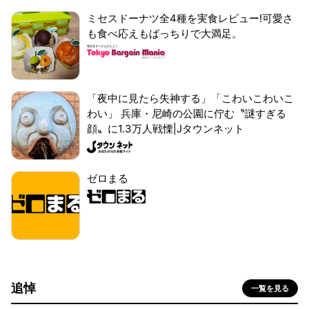
ミセスドーナツ全4種を実食レビュー!可愛さ
も食べ応えもばっちりで大満足。
「夜中に見たら失神する」「こわいこわいこ
わい」 兵庫・尼崎の公園に佇む〝謎すぎる
顔〟に1.3万人戦慄|Jタウンネット
ゼロまる
追悼
一覧を見る