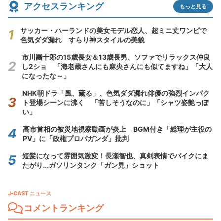
アクセスランキング
もっと見る
サッカー・ハーランドの美女モデル恋人、超ミニ丈ワンピで
色気ダダ漏れ すらり神スタイルの美貌
市川團十郎の15歳長女＆13歳長男、ソファでリラックス仲良
し2ショ 「海老蔵さんにも麻央さんにも似てますね」「大人
になったな～」
NHK朝ドラ「風、薫る」、色気ダダ漏れ俳優の強烈インパク
ト登場シーンに沸く 「苦しそうなのに」「シャツ姿艶っぽ
い」
高市首相の被災地視察動画が炎上 BGM付き「総理が主役の
PV」に「政権プロパガンダ」批判
短髪になって雰囲気激変！長瀬智也、真剣表情でバイクにま
たがり...ガソリンタンク「ガン見」ショット
J-CAST ニュース
コメントランキング