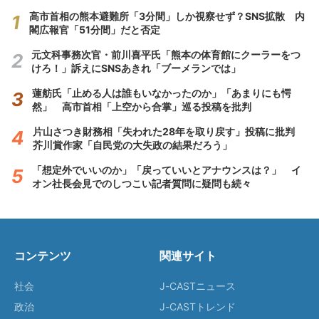
高市首相の熊本避難所「3分間」しか視察せず？SNS拡散 内
閣広報官「51分間」だと否定
元文科事務次官・前川喜平氏「熊本の体育館にクーラーをつ
けろ！」訴えにSNSあきれ「ブーメランでは」
蓮舫氏「止める人は誰もいなかったのか」「あまりにも愕
然」 高市首相「上空から合掌」巡る投稿を批判
片山さつき財務相「失われた28年を取り戻す」投稿に批判
芥川賞作家「自民党の大失政の結果だろう」
「想定外でいいのか」「戻っていいとアナウンスは？」 イ
オン社長会見でのしつこい記者質問に疑問も続々
コンテンツ
関連サイト
社会
J-CASTニュース
政治
J-CASTトレンド