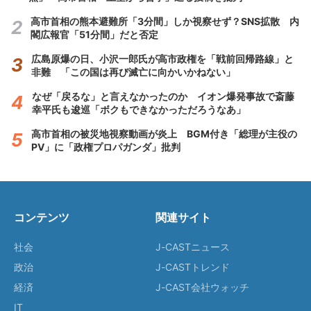
高市首相の熊本避難所「3分間」しか視察せず？SNS拡散 内
閣広報官「51分間」だと否定
広島原爆の日、小沢一郎氏が高市政権を「戦前回帰路線」と
非難 「この国は再び滅亡に向かいかねない」
なぜ「戻るな」と言えなかったのか イオン爆発事故で斎藤
幸平氏も逡巡「ボクもできなかっただろうなあ」
高市首相の被災地視察動画が炎上 BGM付き「総理が主役の
PV」に「政権プロパガンダ」批判
コンテンツ
関連サイト
社会
J-CASTニュース
政治
J-CASTトレンド
経済
J-CAST会社ウォッチ
IT