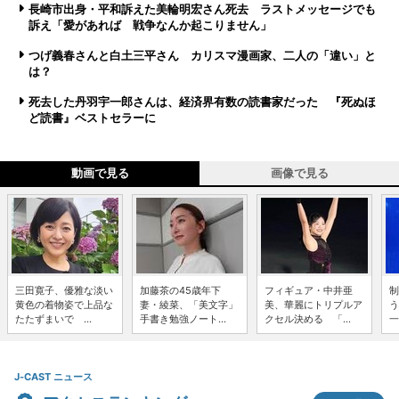
長崎市出身・平和訴えた美輪明宏さん死去 ラストメッセージでも
訴え「愛があれば 戦争なんか起こりません」
つげ義春さんと白土三平さん カリスマ漫画家、二人の「違い」と
は？
死去した丹羽宇一郎さんは、経済界有数の読書家だった 『死ぬほ
ど読書』ベストセラーに
動画で見る
画像で見る
三田寛子、優雅な淡い
加藤茶の45歳年下
フィギュア・中井亜
制
黄色の着物姿で上品な
妻・綾菜、「美文字」
美、華麗にトリプルア
う
たたずまいで ...
手書き勉強ノート...
クセル決める 「...
一
J-CAST ニュース