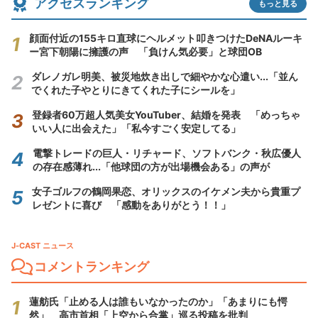
アクセスランキング
もっと見る
顔面付近の155キロ直球にヘルメット叩きつけたDeNAルーキ
ー宮下朝陽に擁護の声 「負けん気必要」と球団OB
ダレノガレ明美、被災地炊き出しで細やかな心遣い...「並ん
でくれた子やとりにきてくれた子にシールを」
登録者60万超人気美女YouTuber、結婚を発表 「めっちゃ
いい人に出会えた」「私今すごく安定してる」
電撃トレードの巨人・リチャード、ソフトバンク・秋広優人
の存在感薄れ...「他球団の方が出場機会ある」の声が
女子ゴルフの鶴岡果恋、オリックスのイケメン夫から貴重プ
レゼントに喜び 「感動をありがとう！！」
J-CAST ニュース
コメントランキング
蓮舫氏「止める人は誰もいなかったのか」「あまりにも愕
然」 高市首相「上空から合掌」巡る投稿を批判