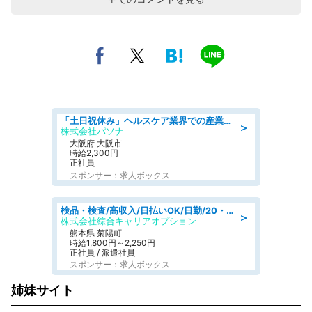
「土日祝休み」ヘルスケア業界での産業保健師業務/看護師/高時給/要資格:正看護師
＞
株式会社パソナ
大阪府 大阪市
時給2,300円
正社員
スポンサー：求人ボックス
検品・検査/高収入/日払いOK/日勤/20・30・40代活躍中/製造 工場
＞
株式会社綜合キャリアオプション
熊本県 菊陽町
時給1,800円～2,250円
正社員 / 派遣社員
スポンサー：求人ボックス
姉妹サイト