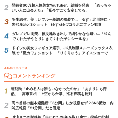
登録者60万超人気美女YouTuber、結婚を発表 「めっちゃ
いい人に出会えた」「私今すごく安定してる」
羽生結弦、美しいブルー基調の衣装で...「ゆず」北川悠仁・
岩沢厚治と3ショット ゆず×ゆづコラボにファン歓喜
ダレノガレ明美、被災地炊き出しで細やかな心遣い...「並ん
でくれた子やとりにきてくれた子にシールを」
ドイツの美女フィギュア選手、JK風制服＆ルーズソックス衣
装で「激カワ」ショット 「りくりゅう」アイスショーで
J-CAST ニュース
コメントランキング
蓮舫氏「止める人は誰もいなかったのか」「あまりにも愕
然」 高市首相「上空から合掌」巡る投稿を批判
高市首相の熊本避難所「3分間」しか視察せず？SNS拡散 内
閣広報官「51分間」だと否定
片山さつき財務相「失われた28年を取り戻す」投稿に批判