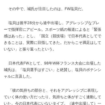
その中で、城氏が注目したのは、FW塩貝だ。
塩貝は後半28分から途中出場し、アグレッシブなプレ
ーで指揮官にアピール。スポーツ紙の報道によると「緊張
感はあった」とし、「国立（競技場）で日本代表としてで
きることは、実際に目指してきた。だからこそ満足はして
いない」と振り返ったという。
日本代表FWとして、98年W杯フランス大会に出場した
城氏は、「塩貝選手はすごい」と絶賛し、塩貝のポテンシ
ャルに言及した。
「彼の気持ちの部分と、それをアグレッシブに表現し
ていく体の使い方だったり、気持ちと体がすごく連動して
いた。今の日本代表にいないタイプ。（途中出場して）一