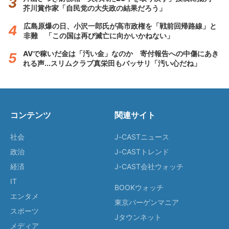
芥川賞作家「自民党の大失政の結果だろう」
広島原爆の日、小沢一郎氏が高市政権を「戦前回帰路線」と
非難 「この国は再び滅亡に向かいかねない」
AVで稼いだ金は「汚い金」なのか 寄付報告への中傷にあき
れる声...スリムクラブ真栄田もバッサリ「汚い心だね」
コンテンツ
関連サイト
社会
J-CASTニュース
政治
J-CASTトレンド
経済
J-CAST会社ウォッチ
IT
BOOKウォッチ
エンタメ
東京バーゲンマニア
スポーツ
Jタウンネット
メディア