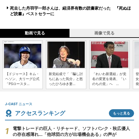
死去した丹羽宇一郎さんは、経済界有数の読書家だった 『死ぬほ
ど読書』ベストセラーに
動画で見る
画像で見る
【ドジャース】キム・
新党結成で「「騙し討
「れいわ新選組」が党
登
ヘソン、大リーグ公式
ちにあった気分」と怒
名の変更を発表、「い
女
「PSロースタ...
ったひろゆき妻...
のちの党」へ ...
発
J-CAST ニュース
アクセスランキング
もっと見る
電撃トレードの巨人・リチャード、ソフトバンク・秋広優人
の存在感薄れ...「他球団の方が出場機会ある」の声が