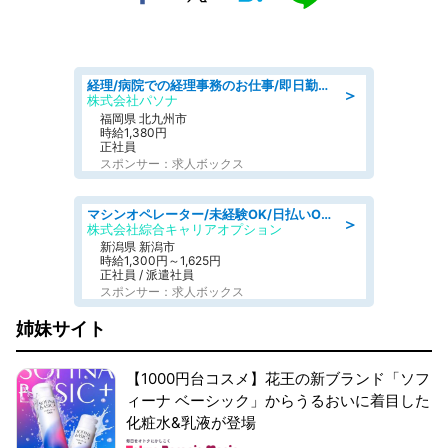
経理/病院での経理事務のお仕事/即日勤務可/車通勤可/経理/一般事務
＞
株式会社パソナ
福岡県 北九州市
時給1,380円
正社員
スポンサー：求人ボックス
マシンオペレーター/未経験OK/日払いOK/寮費無料/交替制/20・30・40代活躍中
＞
株式会社綜合キャリアオプション
新潟県 新潟市
時給1,300円～1,625円
正社員 / 派遣社員
スポンサー：求人ボックス
姉妹サイト
【1000円台コスメ】花王の新ブランド「ソフ
ィーナ ベーシック」からうるおいに着目した
化粧水&乳液が登場