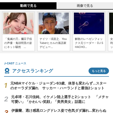
動画で見る
画像で見る
「鬼滅の刃」禰豆子役
ナイツ・塙宣之、You
解散のレペゼンフォッ
女
の声優・鬼頭明里の姿
Tuberヒカルの落語家
クス元リーダー・DJ S
利
にネット騒然 ...
デビュー...
HACHO...
ッ
J-CAST ニュース
アクセスランキング
もっと見る
元NBAマイケル・ジョーダン63歳、体形も変わらず...スター
のオーラダダ漏れ サッカー・ハーランドと最強2ショット
元卓球・石川佳純、イケメン陸上選手と2ショット 「メチャ
可愛い」「かわいい笑顔」「美男美女」話題に
伊藤蘭、透け感黒ロングドレス姿で色気ダダ漏れ...変わらぬ