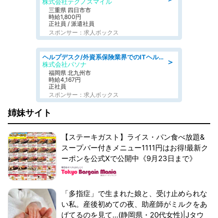
株式会社テクノスマイル
三重県 四日市市
時給1,800円
正社員 / 派遣社員
スポンサー：求人ボックス
ヘルプデスク/外資系保険業界でのITヘルプデスク業務/駅近/即日勤務可/ヘルプデスク
＞
株式会社パソナ
福岡県 北九州市
時給4,167円
正社員
スポンサー：求人ボックス
姉妹サイト
【ステーキガスト】ライス・パン食べ放題&
スープバー付きメニュー1111円はお得!最新ク
ーポンを公式Xで公開中《9月23日まで》
「多指症」で生まれた娘と、受け止められな
い私。産後初めての夜、助産師がミルクをあ
げてるのを見て...(静岡県・20代女性)|Jタウ