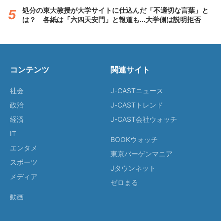
処分の東大教授が大学サイトに仕込んだ「不適切な言葉」と
は？ 各紙は「六四天安門」と報道も...大学側は説明拒否
コンテンツ
関連サイト
社会
J-CASTニュース
政治
J-CASTトレンド
経済
J-CAST会社ウォッチ
IT
BOOKウォッチ
エンタメ
東京バーゲンマニア
スポーツ
Jタウンネット
メディア
ゼロまる
動画