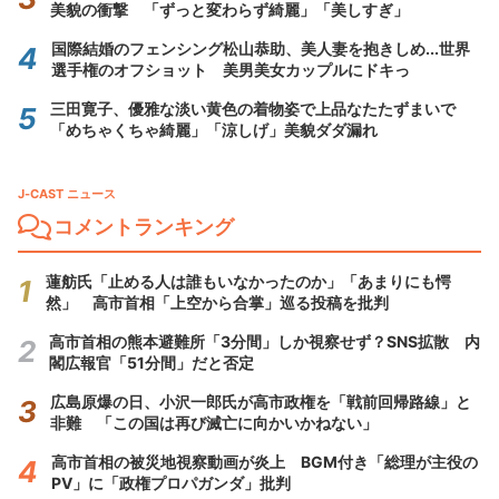
美貌の衝撃 「ずっと変わらず綺麗」「美しすぎ」
国際結婚のフェンシング松山恭助、美人妻を抱きしめ...世界
選手権のオフショット 美男美女カップルにドキっ
三田寛子、優雅な淡い黄色の着物姿で上品なたたずまいで
「めちゃくちゃ綺麗」「涼しげ」美貌ダダ漏れ
J-CAST ニュース
コメントランキング
蓮舫氏「止める人は誰もいなかったのか」「あまりにも愕
然」 高市首相「上空から合掌」巡る投稿を批判
高市首相の熊本避難所「3分間」しか視察せず？SNS拡散 内
閣広報官「51分間」だと否定
広島原爆の日、小沢一郎氏が高市政権を「戦前回帰路線」と
非難 「この国は再び滅亡に向かいかねない」
高市首相の被災地視察動画が炎上 BGM付き「総理が主役の
PV」に「政権プロパガンダ」批判