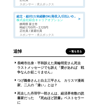
スポンサー：求人ボックス
組立・組付け/未経験OK/高収入/日払いOK/交替制/20・30・40代活躍中
＞
株式会社綜合キャリアオプション
静岡県 富士市
時給1,700円～2,125円
正社員 / 派遣社員
スポンサー：求人ボックス
追悼
一覧を見る
長崎市出身・平和訴えた美輪明宏さん死去
ラストメッセージでも訴え「愛があれば 戦
争なんか起こりません」
つげ義春さんと白土三平さん カリスマ漫画
家、二人の「違い」とは？
死去した丹羽宇一郎さんは、経済界有数の読
書家だった 『死ぬほど読書』ベストセラー
に