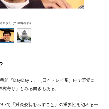
亮太さん（2018年撮影）
？
組『DayDay．』（日本テレビ系）内で野党に
政権寄り」とみる向きもある。
ついて「対決姿勢を示すこと」の重要性を認める一