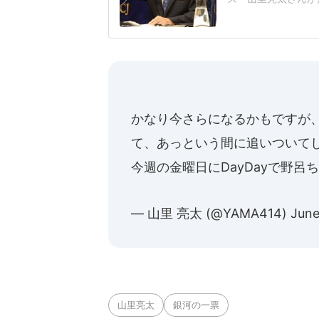
の遺族の質問に答え
えるというのも、県
なった女子生徒の父
を高校生向けの平和
かなり今さらになるかもですが、銀
て、あっという間に追いついて
今週の金曜日にDayDayで野
— 山里 亮太 (@YAMA414)
June
山里亮太
銀河の一票