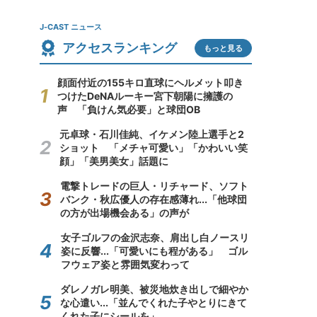
J-CAST ニュース
アクセスランキング
もっと見る
顔面付近の155キロ直球にヘルメット叩き
つけたDeNAルーキー宮下朝陽に擁護の
声 「負けん気必要」と球団OB
元卓球・石川佳純、イケメン陸上選手と2
ショット 「メチャ可愛い」「かわいい笑
顔」「美男美女」話題に
電撃トレードの巨人・リチャード、ソフト
バンク・秋広優人の存在感薄れ...「他球団
の方が出場機会ある」の声が
女子ゴルフの金沢志奈、肩出し白ノースリ
姿に反響...「可愛いにも程がある」 ゴル
フウェア姿と雰囲気変わって
ダレノガレ明美、被災地炊き出しで細やか
な心遣い...「並んでくれた子やとりにきて
くれた子にシールを」