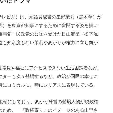
描いたドラマ
レビ系）は、元議員秘書の星野茉莉（黒木華）が
代）を東京都知事にするために奮闘する姿を描い
権与党・民政党の公認を受けた日山流星（松下洸
盤も知名度もない茉莉やあかりが権力に立ち向か
職員や福祉にアクセスできない生活困窮者など、
クターも次々登場するなど、政治が国民の幸せに
時にコミカルに、時にシリアスに表現している。
縦軸にしており、あかり陣営の登場人物が現政権
のため、「『政権寄り』のイメージのある山里さ