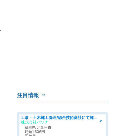
返
注目情報
PR
工事・土木施工管理/総合技術商社にて施工管理のお仕事/即日勤務可/車通勤可/工事・土木施工管理/生産・品質管理
＞
株式会社パソナ
福岡県 北九州市
時給1,506円
正社員