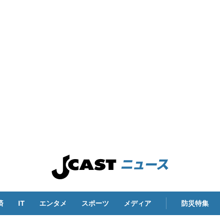
済
IT
エンタメ
スポーツ
メディア
防災特集