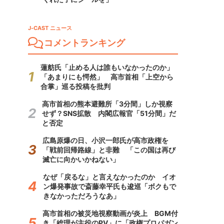
J-CAST ニュース
コメントランキング
蓮舫氏「止める人は誰もいなかったのか」
「あまりにも愕然」 高市首相「上空から
合掌」巡る投稿を批判
高市首相の熊本避難所「3分間」しか視察
せず？SNS拡散 内閣広報官「51分間」だ
と否定
広島原爆の日、小沢一郎氏が高市政権を
「戦前回帰路線」と非難 「この国は再び
滅亡に向かいかねない」
なぜ「戻るな」と言えなかったのか イオ
ン爆発事故で斎藤幸平氏も逡巡「ボクもで
きなかっただろうなあ」
高市首相の被災地視察動画が炎上 BGM付
き「総理が主役のPV」に「政権プロパガン