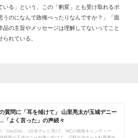
ている」という、この「豹変」とも受け取れるポ
思うのになんで政権べったりなんですか？」「面
作品の主旨やメッセージは理解してないってこと
せられている。
の質問に「耳を傾けて」 山里亮太が玉城デニー
...「よく言った」の声続々
の「DayDay.」(日本テレビ系)で、MCの南海キャンディー
沖縄県の玉城デニー知事に向けて、辺野古沖ボート転覆事故