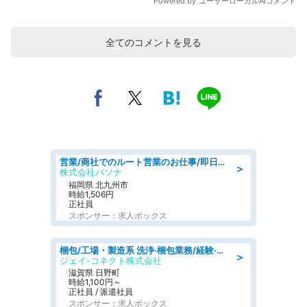
全てのコメントを見る
営業/商社でのルート営業のお仕事/即日勤務可/車通勤可/営業
＞
株式会社パソナ
福岡県 北九州市
時給1,506円
正社員
スポンサー：求人ボックス
梱包/工場・製造系 洗浄·梱包業務/経験·資格不問/日勤
＞
ジェイ-コネクト株式会社
滋賀県 日野町
時給1,100円～
正社員 / 派遣社員
スポンサー：求人ボックス