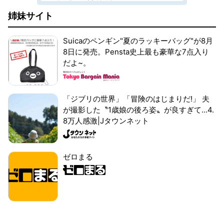
姉妹サイト
Suicaのペンギン"夏のラッキーバッグ"が8月
8日に発売。Pensta史上最も豪華な7点入り
だよ~。
「ジブリの世界」「冒険のはじまりだ!」 夫
が撮影した〝1歳娘の後ろ姿〟が良すぎて...4.
8万人感激|Jタウンネット
ゼロまる