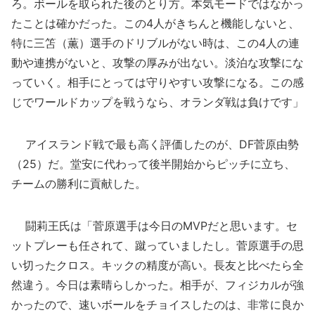
ろ。ボールを取られた後のとり方。本気モードではなかっ
たことは確かだった。この4人がきちんと機能しないと、
特に三笘（薫）選手のドリブルがない時は、この4人の連
動や連携がないと、攻撃の厚みが出ない。淡泊な攻撃にな
っていく。相手にとっては守りやすい攻撃になる。この感
じでワールドカップを戦うなら、オランダ戦は負けです」
アイスランド戦で最も高く評価したのが、DF菅原由勢
（25）だ。堂安に代わって後半開始からピッチに立ち、
チームの勝利に貢献した。
闘莉王氏は「菅原選手は今日のMVPだと思います。セ
ットプレーも任されて、蹴っていましたし。菅原選手の思
い切ったクロス。キックの精度が高い。長友と比べたら全
然違う。今日は素晴らしかった。相手が、フィジカルが強
かったので、速いボールをチョイスしたのは、非常に良か