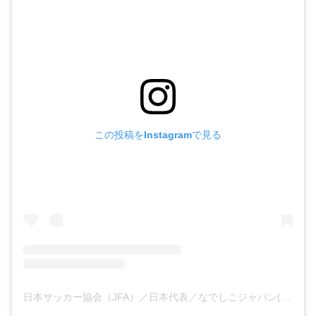
この投稿をInstagramで見る
日本サッカー協会（JFA）／日本代表／なでしこジャパン(@japanfootballassociation)がシェアした投稿