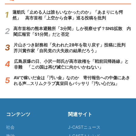
蓮舫氏「止める人は誰もいなかったのか」「あまりにも愕
然」 高市首相「上空から合掌」巡る投稿を批判
高市首相の熊本避難所「3分間」しか視察せず？SNS拡散 内
閣広報官「51分間」だと否定
片山さつき財務相「失われた28年を取り戻す」投稿に批判
芥川賞作家「自民党の大失政の結果だろう」
広島原爆の日、小沢一郎氏が高市政権を「戦前回帰路線」と
非難 「この国は再び滅亡に向かいかねない」
AVで稼いだ金は「汚い金」なのか 寄付報告への中傷にあき
れる声...スリムクラブ真栄田もバッサリ「汚い心だね」
コンテンツ
関連サイト
社会
J-CASTニュース
政治
J-CASTトレンド