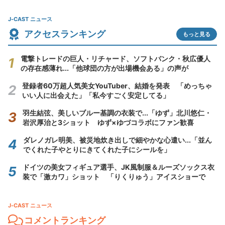
J-CAST ニュース
アクセスランキング
もっと見る
電撃トレードの巨人・リチャード、ソフトバンク・秋広優人
の存在感薄れ...「他球団の方が出場機会ある」の声が
登録者60万超人気美女YouTuber、結婚を発表 「めっちゃ
いい人に出会えた」「私今すごく安定してる」
羽生結弦、美しいブルー基調の衣装で...「ゆず」北川悠仁・
岩沢厚治と3ショット ゆず×ゆづコラボにファン歓喜
ダレノガレ明美、被災地炊き出しで細やかな心遣い...「並ん
でくれた子やとりにきてくれた子にシールを」
ドイツの美女フィギュア選手、JK風制服＆ルーズソックス衣
装で「激カワ」ショット 「りくりゅう」アイスショーで
J-CAST ニュース
コメントランキング