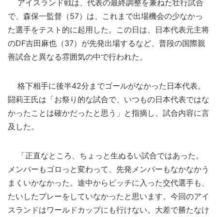
アイスランド戦は、代表の最終調整を兼ねた壮行試合
で、森保一監督（57）は、これまで出場機会の少なかっ
た選手をテスト的に起用した。この日は、日本代表元主将
のDF吉田麻也（37）が先発出場するなど、普段の国際親
善試合と異なる雰囲気の中で行われた。
格下相手に後半42分までゴールがなかった日本代表。
闘莉王氏は「お祭り的な試合で、いつもの日本代表ではな
かったことは確かだったと思う」と指摘し、試合内容に言
及した。
「正直なところ、ちょっと生ぬるい試合ではあった。
メンバーもゴロっと変わって、先発メンバーもなかなかう
まくいかなかった。途中からピッチに入った交代選手も、
たいしたプレーをしていなかったと思います。今回のアイ
スランドはワールドカップにも行けない。大差で勝たなけ