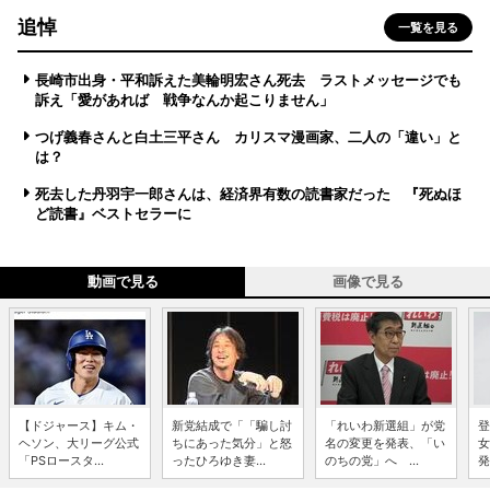
追悼
一覧を見る
長崎市出身・平和訴えた美輪明宏さん死去 ラストメッセージでも
訴え「愛があれば 戦争なんか起こりません」
つげ義春さんと白土三平さん カリスマ漫画家、二人の「違い」と
は？
死去した丹羽宇一郎さんは、経済界有数の読書家だった 『死ぬほ
ど読書』ベストセラーに
動画で見る
画像で見る
【ドジャース】キム・
新党結成で「「騙し討
「れいわ新選組」が党
登
ヘソン、大リーグ公式
ちにあった気分」と怒
名の変更を発表、「い
女
「PSロースタ...
ったひろゆき妻...
のちの党」へ ...
発