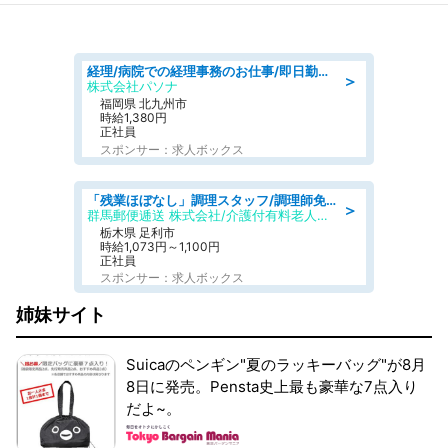
経理/病院での経理事務のお仕事/即日勤務可/車通勤可/経理/一般事務
＞
株式会社パソナ
福岡県 北九州市
時給1,380円
正社員
スポンサー：求人ボックス
「残業ほぼなし」調理スタッフ/調理師免許必須/正職員/日勤のみ/介護付き有料老人ホーム/社会保障完備
＞
群馬郵便逓送 株式会社/介護付有料老人ホーム ふる里
栃木県 足利市
時給1,073円～1,100円
正社員
スポンサー：求人ボックス
姉妹サイト
Suicaのペンギン"夏のラッキーバッグ"が8月
8日に発売。Pensta史上最も豪華な7点入り
だよ~。