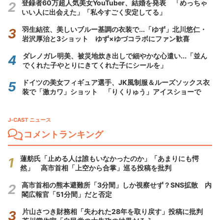
登録者60万超人気美女YouTuber、結婚を発表 「めっちゃ
いい人に出会えた」「私今すごく安定してる」
羽生結弦、美しいブルー基調の衣装で...「ゆず」北川悠仁・
岩沢厚治と3ショット ゆず×ゆづコラボにファン歓喜
ダレノガレ明美、被災地炊き出しで細やかな心遣い...「並ん
でくれた子やとりにきてくれた子にシールを」
ドイツの美女フィギュア選手、JK風制服＆ルーズソックス衣
装で「激カワ」ショット 「りくりゅう」アイスショーで
J-CAST ニュース
コメントランキング
蓮舫氏「止める人は誰もいなかったのか」「あまりにも愕
然」 高市首相「上空から合掌」巡る投稿を批判
高市首相の熊本避難所「3分間」しか視察せず？SNS拡散 内
閣広報官「51分間」だと否定
片山さつき財務相「失われた28年を取り戻す」投稿に批判