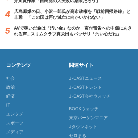
芥川賞作家「自民党の大失政の結果だろう」
広島原爆の日、小沢一郎氏が高市政権を「戦前回帰路線」と
非難 「この国は再び滅亡に向かいかねない」
AVで稼いだ金は「汚い金」なのか 寄付報告への中傷にあき
れる声...スリムクラブ真栄田もバッサリ「汚い心だね」
コンテンツ
関連サイト
社会
J-CASTニュース
政治
J-CASTトレンド
経済
J-CAST会社ウォッチ
IT
BOOKウォッチ
エンタメ
東京バーゲンマニア
スポーツ
Jタウンネット
メディア
ゼロまる