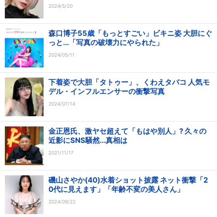
2024/5/20
森口博子55歳「もっとすごい」ビキニ姿 大胆にぐ
っと...「写真の破壊力にやられた」
2024/05/11
下着姿で大胆「タトゥー」、くわえタバコ 人気モ
デル・インフルエンサーの衝撃写真
2024/07/14
金正恩氏、激ヤセ超えて「もはや別人」? 久々の
近影にSNS騒然...真相は
2021/11/17
磯山さやか(40)水着ショット披露 ネット衝撃「2
0代に見えます」「年齢不変の美人さん」
2024/09/22