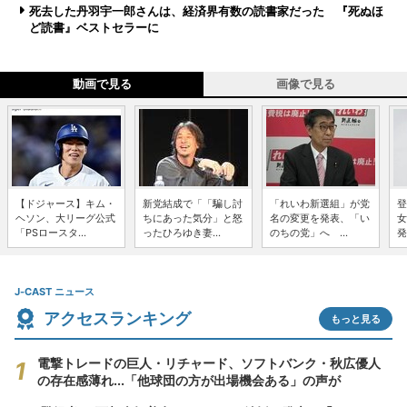
死去した丹羽宇一郎さんは、経済界有数の読書家だった 『死ぬほ
ど読書』ベストセラーに
動画で見る
画像で見る
【ドジャース】キム・
新党結成で「「騙し討
「れいわ新選組」が党
登
ヘソン、大リーグ公式
ちにあった気分」と怒
名の変更を発表、「い
女
「PSロースタ...
ったひろゆき妻...
のちの党」へ ...
発
J-CAST ニュース
アクセスランキング
もっと見る
電撃トレードの巨人・リチャード、ソフトバンク・秋広優人
の存在感薄れ...「他球団の方が出場機会ある」の声が