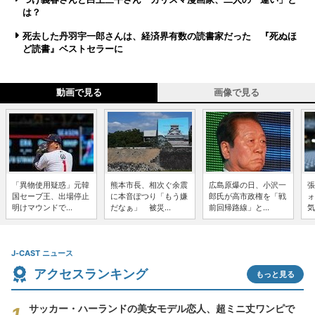
は？
死去した丹羽宇一郎さんは、経済界有数の読書家だった 『死ぬほ
ど読書』ベストセラーに
動画で見る
画像で見る
「異物使用疑惑」元韓
熊本市長、相次ぐ余震
広島原爆の日、小沢一
張
国セーブ王、出場停止
に本音ぽつり「もう嫌
郎氏が高市政権を「戦
ォ
明けマウンドで...
だなぁ」 被災...
前回帰路線」と...
気
J-CAST ニュース
アクセスランキング
もっと見る
サッカー・ハーランドの美女モデル恋人、超ミニ丈ワンピで