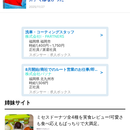
2025/11/27
洗車・コーティングスタッフ
＞
株式会社I・PARTNERS
福岡県 福岡市
時給1,400円～1,750円
正社員 / 派遣社員
スポンサー：求人ボックス
8月開始/商社でのルート営業のお仕事/即日勤務可/車通勤可/営業
＞
株式会社パソナ
福岡県 北九州市
時給1,506円
正社員
スポンサー：求人ボックス
姉妹サイト
ミセスドーナツ全4種を実食レビュー!可愛さ
も食べ応えもばっちりで大満足。