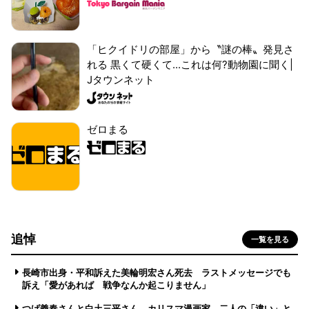
「ヒクイドリの部屋」から〝謎の棒〟発見さ
れる 黒くて硬くて...これは何?動物園に聞く|
Jタウンネット
ゼロまる
追悼
一覧を見る
長崎市出身・平和訴えた美輪明宏さん死去 ラストメッセージでも
訴え「愛があれば 戦争なんか起こりません」
つげ義春さんと白土三平さん カリスマ漫画家、二人の「違い」と