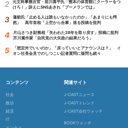
元文科事務次官・前川喜平氏「熊本の体育館にクーラーをつ
けろ！」訴えにSNSあきれ「ブーメランでは」
蓮舫氏「止める人は誰もいなかったのか」「あまりにも愕
然」 高市首相「上空から合掌」巡る投稿を批判
片山さつき財務相「失われた28年を取り戻す」投稿に批判
芥川賞作家「自民党の大失政の結果だろう」
「想定外でいいのか」「戻っていいとアナウンスは？」 イ
オン社長会見でのしつこい記者質問に疑問も続々
コンテンツ
関連サイト
社会
J-CASTニュース
政治
J-CASTトレンド
経済
J-CAST会社ウォッチ
IT
BOOKウォッチ
エンタメ