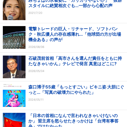
みちょぱの水着姿に「ガリガリやないか」 抜群
スタイルに絶賛相次ぐも...一部から心配の声
2021/7/20
電撃トレードの巨人・リチャード、ソフトバン
ク・秋広優人の存在感薄れ...「他球団の方が出場
機会ある」の声が
2026/08/06
石破茂前首相「高市さんを選んだ責任をともに持
たなきゃいかん」テレビで発言 真意はどこに?
2026/05/04
森口博子55歳「もっとすごい」ビキニ姿 大胆にぐ
っと...「写真の破壊力にやられた」
2024/05/11
「日本の首相になんで言われなきゃいけないの
か」 習主席を怒らせたきっかけは「台湾有事答
弁」ではなかった