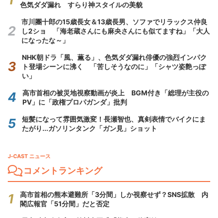
色気ダダ漏れ すらり神スタイルの美貌
市川團十郎の15歳長女＆13歳長男、ソファでリラックス仲良
し2ショ 「海老蔵さんにも麻央さんにも似てますね」「大人
になったな～」
NHK朝ドラ「風、薫る」、色気ダダ漏れ俳優の強烈インパク
ト登場シーンに沸く 「苦しそうなのに」「シャツ姿艶っぽ
い」
高市首相の被災地視察動画が炎上 BGM付き「総理が主役の
PV」に「政権プロパガンダ」批判
短髪になって雰囲気激変！長瀬智也、真剣表情でバイクにま
たがり...ガソリンタンク「ガン見」ショット
J-CAST ニュース
コメントランキング
高市首相の熊本避難所「3分間」しか視察せず？SNS拡散 内
閣広報官「51分間」だと否定