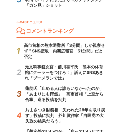
「ガン見」ショット
J-CAST ニュース
コメントランキング
高市首相の熊本避難所「3分間」しか視察せ
ず？SNS拡散 内閣広報官「51分間」だと
否定
元文科事務次官・前川喜平氏「熊本の体育
館にクーラーをつけろ！」訴えにSNSあき
れ「ブーメランでは」
蓮舫氏「止める人は誰もいなかったのか」
「あまりにも愕然」 高市首相「上空から
合掌」巡る投稿を批判
片山さつき財務相「失われた28年を取り戻
す」投稿に批判 芥川賞作家「自民党の大
失政の結果だろう」
「想定外でいいのか」「戻っていいとアナ