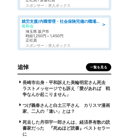
スポンサー：求人ボックス
就労支援/内職管理・社会保険完備の職場で生活支援員
＞
侑和会
埼玉県 坂戸市
時給1,250円～1,450円
正社員
スポンサー：求人ボックス
追悼
一覧を見る
長崎市出身・平和訴えた美輪明宏さん死去
ラストメッセージでも訴え「愛があれば 戦
争なんか起こりません」
つげ義春さんと白土三平さん カリスマ漫画
家、二人の「違い」とは？
死去した丹羽宇一郎さんは、経済界有数の読
書家だった 『死ぬほど読書』ベストセラー
に