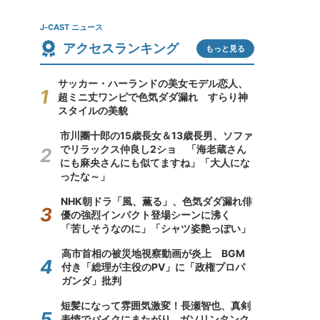
J-CAST ニュース
アクセスランキング
もっと見る
サッカー・ハーランドの美女モデル恋人、
超ミニ丈ワンピで色気ダダ漏れ すらり神
スタイルの美貌
市川團十郎の15歳長女＆13歳長男、ソファ
でリラックス仲良し2ショ 「海老蔵さん
にも麻央さんにも似てますね」「大人にな
ったな～」
NHK朝ドラ「風、薫る」、色気ダダ漏れ俳
優の強烈インパクト登場シーンに沸く
「苦しそうなのに」「シャツ姿艶っぽい」
高市首相の被災地視察動画が炎上 BGM
付き「総理が主役のPV」に「政権プロパ
ガンダ」批判
短髪になって雰囲気激変！長瀬智也、真剣
表情でバイクにまたがり...ガソリンタンク