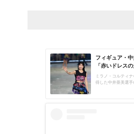
フィギュア・中
「赤いドレスの
ミラノ・コルティナ
得した中井亜美選手(1
日まで行われた、フィ
6」の共演者たちと
手はインスタグラムで