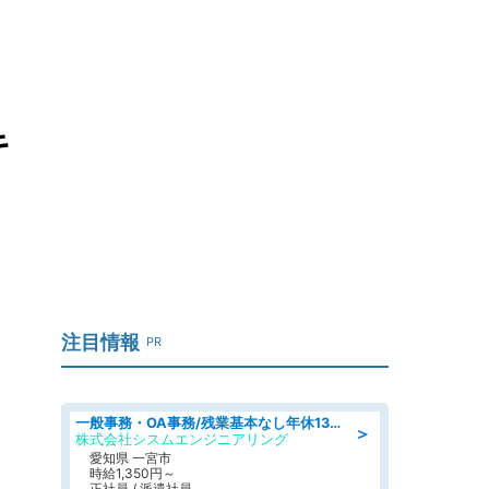
わ
キ
注目情報
PR
一般事務・OA事務/残業基本なし年休130日社保完備の一般・調達事務
＞
株式会社シスムエンジニアリング
愛知県 一宮市
時給1,350円～
正社員 / 派遣社員