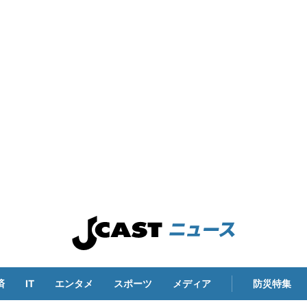
済
IT
エンタメ
スポーツ
メディア
防災特集