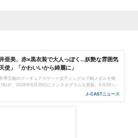
井亜美、赤×黒衣装で大人っぽく...妖艶な雰囲気
天使」「かわいいから綺麗に」
冬季五輪のフィギュアスケート女子シングルで銅メダルを獲
8)が、2026年6月29日にインスタグラムを更新。6月26~28
ギュアスケート日本代表エキシビション「DreamsonIce202
J-CASTニュース
の写真を公開した。「挑戦のプログラムになっている」中井選
、26年5月に競技引退を発表した坂本花織さん(26)をはじめ