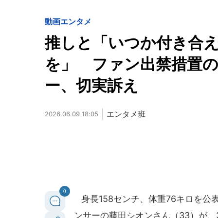
動画
エンタメ
推しと「いつか付き合
を」 ファン出禁措置
ー、切実訴え
エンタメ班
2026.06.09 18:05
0
身長158センチ、体重76キロを公
ンサーの藤田シオンさん（33）が、2