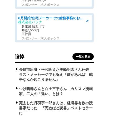
スポンサー：求人ボックス
8月開始/住宅メーカーでの総務事務のお仕事/駅近/即日勤務可/一般事務/人事労務
＞
株式会社パソナ
兵庫県 加古川市
時給1,550円
正社員
スポンサー：求人ボックス
追悼
一覧を見る
長崎市出身・平和訴えた美輪明宏さん死去
ラストメッセージでも訴え「愛があれば 戦
争なんか起こりません」
つげ義春さんと白土三平さん カリスマ漫画
家、二人の「違い」とは？
死去した丹羽宇一郎さんは、経済界有数の読
書家だった 『死ぬほど読書』ベストセラー
に