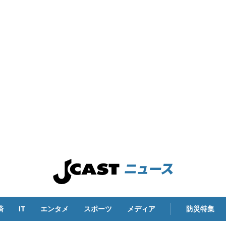
済
IT
エンタメ
スポーツ
メディア
防災特集