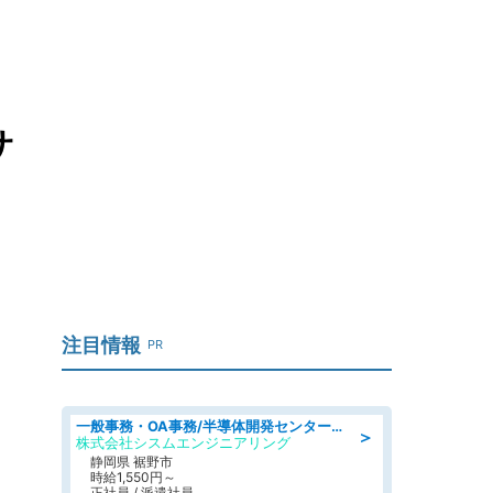
サ
注目情報
PR
一般事務・OA事務/半導体開発センター内で事務&軽作業スタッフ、募集
＞
株式会社シスムエンジニアリング
静岡県 裾野市
時給1,550円～
正社員 / 派遣社員