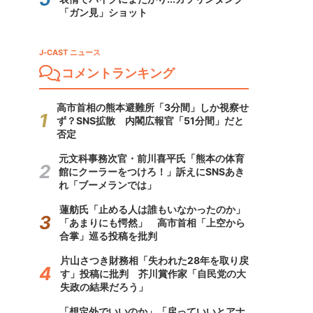
「ガン見」ショット
J-CAST ニュース
コメントランキング
高市首相の熊本避難所「3分間」しか視察せ
ず？SNS拡散 内閣広報官「51分間」だと
否定
元文科事務次官・前川喜平氏「熊本の体育
館にクーラーをつけろ！」訴えにSNSあき
れ「ブーメランでは」
蓮舫氏「止める人は誰もいなかったのか」
「あまりにも愕然」 高市首相「上空から
合掌」巡る投稿を批判
片山さつき財務相「失われた28年を取り戻
す」投稿に批判 芥川賞作家「自民党の大
失政の結果だろう」
「想定外でいいのか」「戻っていいとアナ