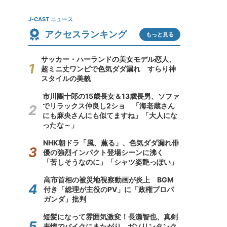
J-CAST ニュース
アクセスランキング
もっと見る
サッカー・ハーランドの美女モデル恋人、
超ミニ丈ワンピで色気ダダ漏れ すらり神
スタイルの美貌
市川團十郎の15歳長女＆13歳長男、ソファ
でリラックス仲良し2ショ 「海老蔵さん
にも麻央さんにも似てますね」「大人にな
ったな～」
NHK朝ドラ「風、薫る」、色気ダダ漏れ俳
優の強烈インパクト登場シーンに沸く
「苦しそうなのに」「シャツ姿艶っぽい」
高市首相の被災地視察動画が炎上 BGM
付き「総理が主役のPV」に「政権プロパ
ガンダ」批判
短髪になって雰囲気激変！長瀬智也、真剣
表情でバイクにまたがり...ガソリンタンク