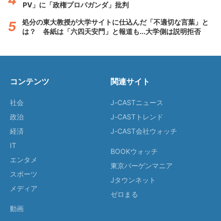
PV」に「政権プロパガンダ」批判
処分の東大教授が大学サイトに仕込んだ「不適切な言葉」と
は？ 各紙は「六四天安門」と報道も...大学側は説明拒否
コンテンツ
関連サイト
社会
J-CASTニュース
政治
J-CASTトレンド
経済
J-CAST会社ウォッチ
IT
BOOKウォッチ
エンタメ
東京バーゲンマニア
スポーツ
Jタウンネット
メディア
ゼロまる
動画