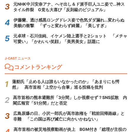
元NHK中川安奈アナ、へそ出し＆ド派手巨人ユニ姿で...神ス
タイル炸裂 G党も大喜び「反則級のビジュアル」
伊藤蘭、透け感黒ロングドレス姿で色気ダダ漏れ...変わらぬ
美貌の衝撃 「ずっと変わらず綺麗」「美しすぎ」
元卓球・石川佳純、イケメン陸上選手と2ショット 「メチャ
可愛い」「かわいい笑顔」「美男美女」話題に
J-CAST ニュース
コメントランキング
蓮舫氏「止める人は誰もいなかったのか」「あまりにも愕
然」 高市首相「上空から合掌」巡る投稿を批判
高市首相の熊本避難所「3分間」しか視察せず？SNS拡散 内
閣広報官「51分間」だと否定
広島原爆の日、小沢一郎氏が高市政権を「戦前回帰路線」と
非難 「この国は再び滅亡に向かいかねない」
高市首相の被災地視察動画が炎上 BGM付き「総理が主役の