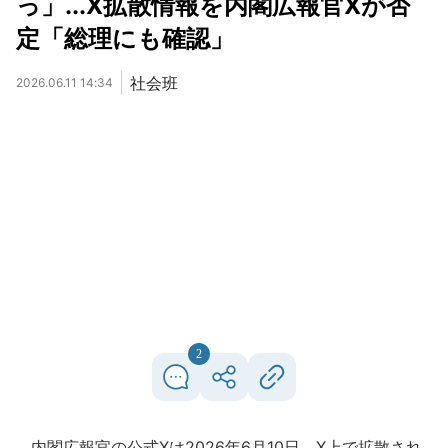
っ」...X拡散情報を内閣広報官Xが否
定「総理にも確認」
社会班
2026.06.11 14:34
2
内閣広報官の公式Xは2026年6月10日、X上で拡散され