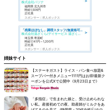
＞
株式会社パソナ
福岡県 北九州市
時給1,506円
正社員
スポンサー：求人ボックス
「残業ほぼなし」調理スタッフ/無資格可/正職員/日勤のみ/デイサービス/社会保障完備
＞
株式会社湯ざくら/デイサービス 湯ざくらケアリゾート
埼玉県 寄居町
時給1,141円～1,200円
正社員
スポンサー：求人ボックス
姉妹サイト
【ステーキガスト】ライス・パン食べ放題&
スープバー付きメニュー1111円はお得!最新ク
ーポンを公式Xで公開中《9月23日まで》
「多指症」で生まれた娘と、受け止められな
い私。産後初めての夜、助産師がミルクをあ
げてるのを見て...(静岡県・20代女性)|Jタウ