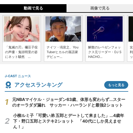
動画で見る
画像で見る
「鬼滅の刃」禰豆子役
ナイツ・塙宣之、You
解散のレペゼンフォッ
女
の声優・鬼頭明里の姿
Tuberヒカルの落語家
クス元リーダー・DJ S
利
にネット騒然 ...
デビュー...
HACHO...
ッ
J-CAST ニュース
アクセスランキング
もっと見る
元NBAマイケル・ジョーダン63歳、体形も変わらず...スター
のオーラダダ漏れ サッカー・ハーランドと最強2ショット
小柳ルミ子「可愛い弟 五郎とデートして来ました」...4歳年
下・野口五郎とステキ2ショット 「40代にしか見えませ
ん！」