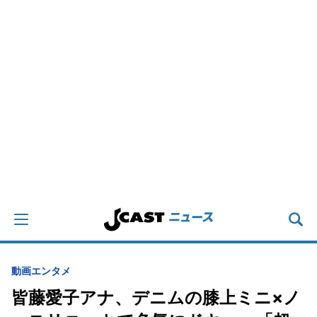
動画
エンタメ
皆藤愛子アナ、デニムの膝上ミニ×ノ