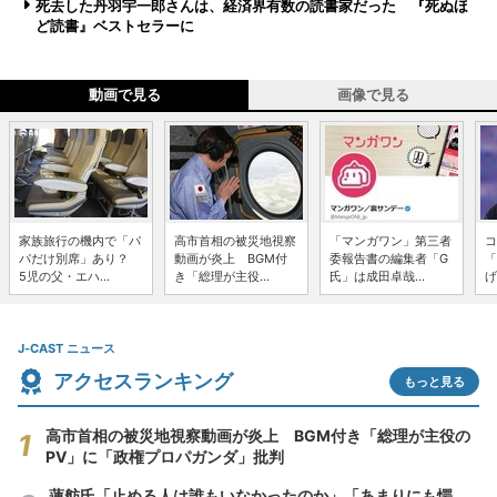
死去した丹羽宇一郎さんは、経済界有数の読書家だった 『死ぬほ
ど読書』ベストセラーに
動画で見る
画像で見る
家族旅行の機内で「パ
高市首相の被災地視察
「マンガワン」第三者
コ
パだけ別席」あり？
動画が炎上 BGM付
委報告書の編集者「G
「
5児の父・エハ...
き「総理が主役...
氏」は成田卓哉...
げ
J-CAST ニュース
アクセスランキング
もっと見る
高市首相の被災地視察動画が炎上 BGM付き「総理が主役の
PV」に「政権プロパガンダ」批判
蓮舫氏「止める人は誰もいなかったのか」「あまりにも愕