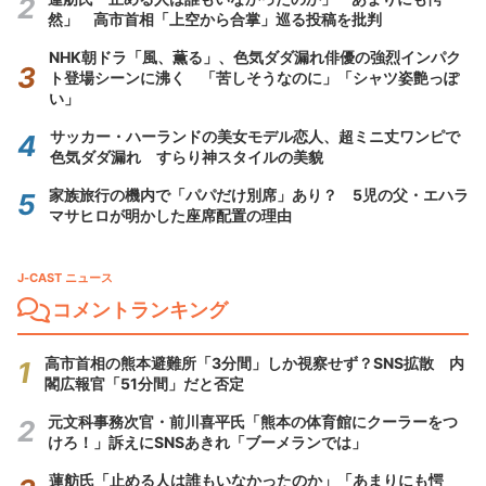
然」 高市首相「上空から合掌」巡る投稿を批判
NHK朝ドラ「風、薫る」、色気ダダ漏れ俳優の強烈インパク
ト登場シーンに沸く 「苦しそうなのに」「シャツ姿艶っぽ
い」
サッカー・ハーランドの美女モデル恋人、超ミニ丈ワンピで
色気ダダ漏れ すらり神スタイルの美貌
家族旅行の機内で「パパだけ別席」あり？ 5児の父・エハラ
マサヒロが明かした座席配置の理由
J-CAST ニュース
コメントランキング
高市首相の熊本避難所「3分間」しか視察せず？SNS拡散 内
閣広報官「51分間」だと否定
元文科事務次官・前川喜平氏「熊本の体育館にクーラーをつ
けろ！」訴えにSNSあきれ「ブーメランでは」
蓮舫氏「止める人は誰もいなかったのか」「あまりにも愕