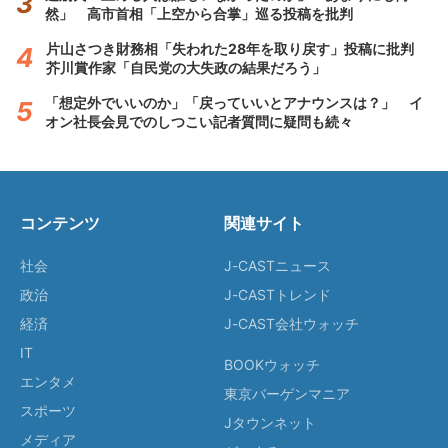
然」 高市首相「上空から合掌」巡る投稿を批判
片山さつき財務相「失われた28年を取り戻す」投稿に批判
芥川賞作家「自民党の大失政の結果だろう」
「想定外でいいのか」「戻っていいとアナウンスは？」 イ
オン社長会見でのしつこい記者質問に疑問も続々
コンテンツ
関連サイト
社会
J-CASTニュース
政治
J-CASTトレンド
経済
J-CAST会社ウォッチ
IT
BOOKウォッチ
エンタメ
東京バーゲンマニア
スポーツ
Jタウンネット
メディア