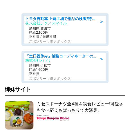
トヨタ自動車 上郷工場で部品の検査/特典168万/tutumi
＞
株式会社テクノスマイル
愛知県 豊田市
時給2,100円
正社員 / 派遣社員
スポンサー：求人ボックス
「土日祝休み」治験コーディネーターのお仕事/未経験OK
＞
株式会社パソナ
静岡県 浜松市
時給1,600円
正社員
スポンサー：求人ボックス
姉妹サイト
ミセスドーナツ全4種を実食レビュー!可愛さ
も食べ応えもばっちりで大満足。