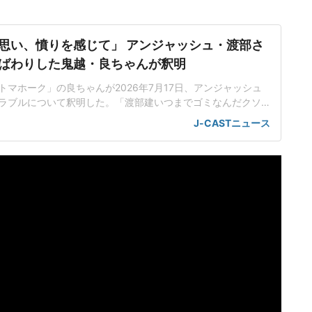
思い、憤りを感じて」 アンジャッシュ・渡部さ
ばわりした鬼越・良ちゃんが釈明
トマホーク」の良ちゃんが2026年7月17日、アンジャッシュ
ラブルについて釈明した。「渡部建いつまでゴミなんだクソ
は、良ちゃんが8日、Xに投稿した「渡部建いつまでゴミなん
J-CASTニュース
血通ってないじゃん芸人として。いつまでやってんのよ? 茶番
を名指ししての批判だった。渡部さんは7月11日に、8月22日
ライ