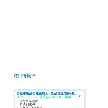
」
」
注目情報
PR
自動車製品の機械加工・部品運搬/寮完備/日払い/工場・製造
＞
UTエージェント株式会社AGT西日本第二CU
大分県 宇佐市
時給1,550円
正社員 / 派遣社員