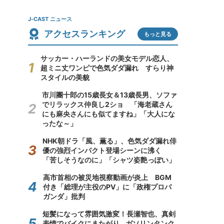
J-CAST ニュース
アクセスランキング
もっと見る
サッカー・ハーランドの美女モデル恋人、
超ミニ丈ワンピで色気ダダ漏れ すらり神
スタイルの美貌
市川團十郎の15歳長女＆13歳長男、ソファ
でリラックス仲良し2ショ 「海老蔵さん
にも麻央さんにも似てますね」「大人にな
ったな～」
NHK朝ドラ「風、薫る」、色気ダダ漏れ俳
優の強烈インパクト登場シーンに沸く
「苦しそうなのに」「シャツ姿艶っぽい」
高市首相の被災地視察動画が炎上 BGM
付き「総理が主役のPV」に「政権プロパ
ガンダ」批判
短髪になって雰囲気激変！長瀬智也、真剣
表情でバイクにまたがり...ガソリンタンク