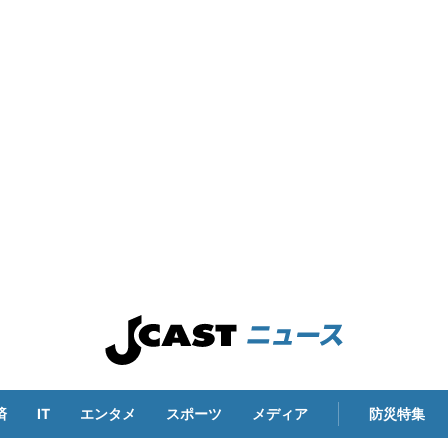
済
IT
エンタメ
スポーツ
メディア
防災特集