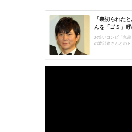
「裏切られたと
んを「ゴミ」呼
お笑いコンビ「鬼越
の渡部建さんとのト
が」発端となったの
だクソが」「あんた
を」などと渡部さん
に開催予定のトーク