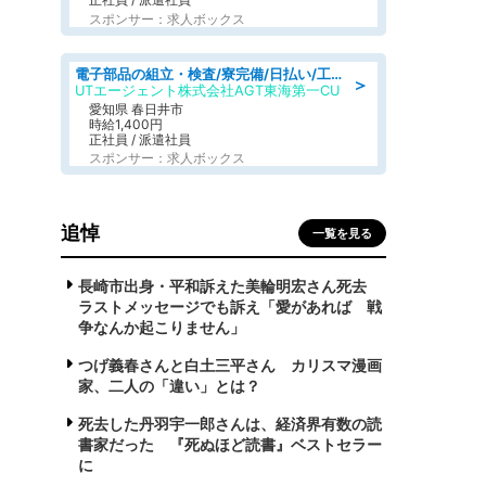
スポンサー：求人ボックス
電子部品の組立・検査/寮完備/日払い/工場・製造
＞
UTエージェント株式会社AGT東海第一CU
愛知県 春日井市
時給1,400円
正社員 / 派遣社員
スポンサー：求人ボックス
追悼
一覧を見る
長崎市出身・平和訴えた美輪明宏さん死去
ラストメッセージでも訴え「愛があれば 戦
争なんか起こりません」
つげ義春さんと白土三平さん カリスマ漫画
家、二人の「違い」とは？
死去した丹羽宇一郎さんは、経済界有数の読
書家だった 『死ぬほど読書』ベストセラー
に