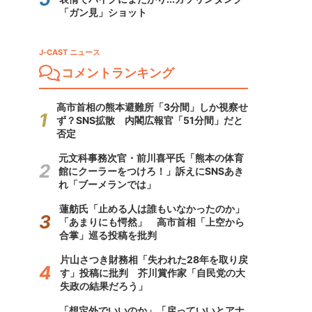
「ガン見」ショット
J-CAST ニュース
コメントランキング
高市首相の熊本避難所「3分間」しか視察せ
ず？SNS拡散 内閣広報官「51分間」だと
否定
元文科事務次官・前川喜平氏「熊本の体育
館にクーラーをつけろ！」訴えにSNSあき
れ「ブーメランでは」
蓮舫氏「止める人は誰もいなかったのか」
「あまりにも愕然」 高市首相「上空から
合掌」巡る投稿を批判
片山さつき財務相「失われた28年を取り戻
す」投稿に批判 芥川賞作家「自民党の大
失政の結果だろう」
「想定外でいいのか」「戻っていいとアナ