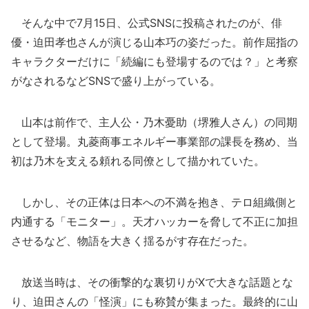
そんな中で7月15日、公式SNSに投稿されたのが、俳
優・迫田孝也さんが演じる山本巧の姿だった。前作屈指の
キャラクターだけに「続編にも登場するのでは？」と考察
がなされるなどSNSで盛り上がっている。
山本は前作で、主人公・乃木憂助（堺雅人さん）の同期
として登場。丸菱商事エネルギー事業部の課長を務め、当
初は乃木を支える頼れる同僚として描かれていた。
しかし、その正体は日本への不満を抱き、テロ組織側と
内通する「モニター」。天才ハッカーを脅して不正に加担
させるなど、物語を大きく揺るがす存在だった。
放送当時は、その衝撃的な裏切りがXで大きな話題とな
り、迫田さんの「怪演」にも称賛が集まった。最終的に山