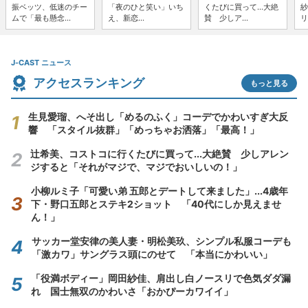
振ベッツ、低迷のチー
「夜のひと笑い」いち
くたびに買って...大絶
紗
ムで「最も懸念...
え、新恋...
賛 少しア...
リ
J-CAST ニュース
アクセスランキング
もっと見る
生見愛瑠、へそ出し「めるのふく」コーデでかわいすぎ大反
響 「スタイル抜群」「めっちゃお洒落」「最高！」
辻希美、コストコに行くたびに買って...大絶賛 少しアレン
ジすると「それがマジで、マジでおいしいの！」
小柳ルミ子「可愛い弟 五郎とデートして来ました」...4歳年
下・野口五郎とステキ2ショット 「40代にしか見えませ
ん！」
サッカー堂安律の美人妻・明松美玖、シンプル私服コーデも
「激カワ」サングラス頭にのせて 「本当にかわいい」
「役満ボディー」岡田紗佳、肩出し白ノースリで色気ダダ漏
れ 国士無双のかわいさ「おかぴーカワイイ」