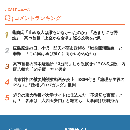
J-CAST ニュース
コメントランキング
蓮舫氏「止める人は誰もいなかったのか」「あまりにも愕
然」 高市首相「上空から合掌」巡る投稿を批判
広島原爆の日、小沢一郎氏が高市政権を「戦前回帰路線」と
非難 「この国は再び滅亡に向かいかねない」
高市首相の熊本避難所「3分間」しか視察せず？SNS拡散 内
閣広報官「51分間」だと否定
高市首相の被災地視察動画が炎上 BGM付き「総理が主役の
PV」に「政権プロパガンダ」批判
処分の東大教授が大学サイトに仕込んだ「不適切な言葉」と
は？ 各紙は「六四天安門」と報道も...大学側は説明拒否