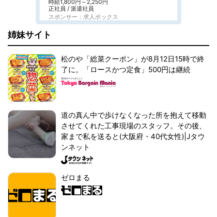
時給1,800円～2,250円
正社員 / 派遣社員
スポンサー：求人ボックス
姉妹サイト
松のや「総菜クーポン」が8月12日15時で終
了に。「ロースかつ定食」500円は継続
道の真ん中で歩けなくなった所を抱えて移動
させてくれた工事現場のスタッフ。その後、
家まで私を送ると(大阪府・40代女性)|Jタウ
ンネット
ゼロまる