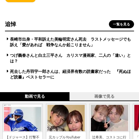
追悼
一覧を見る
長崎市出身・平和訴えた美輪明宏さん死去 ラストメッセージでも
訴え「愛があれば 戦争なんか起こりません」
つげ義春さんと白土三平さん カリスマ漫画家、二人の「違い」と
は？
死去した丹羽宇一郎さんは、経済界有数の読書家だった 『死ぬほ
ど読書』ベストセラーに
動画で見る
画像で見る
【ドジャース】打撃不
元カップルYouTuber
辻希美、コストコに行
「