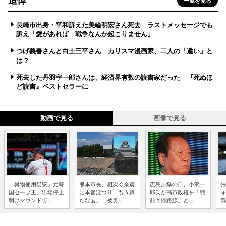
追悼
一覧を見る
長崎市出身・平和訴えた美輪明宏さん死去 ラストメッセージでも
訴え「愛があれば 戦争なんか起こりません」
つげ義春さんと白土三平さん カリスマ漫画家、二人の「違い」と
は？
死去した丹羽宇一郎さんは、経済界有数の読書家だった 『死ぬほ
ど読書』ベストセラーに
動画で見る
画像で見る
「異物使用疑惑」元韓
熊本市長、相次ぐ余震
広島原爆の日、小沢一
張
国セーブ王、出場停止
に本音ぽつり「もう嫌
郎氏が高市政権を「戦
ォ
明けマウンドで...
だなぁ」 被災...
前回帰路線」と...
気