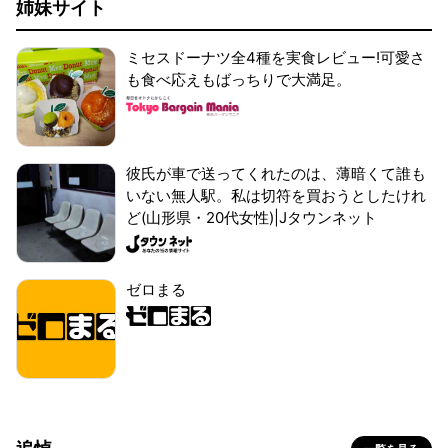
姉妹サイト
ミセスドーナツ全4種を実食レビュー!可愛さ
も食べ応えもばっちりで大満足。
彼氏が車で送ってくれたのは、薄暗くて誰も
いない無人駅。私は切符を買おうとしたけれ
ど(山形県・20代女性)|Jタウンネット
ゼロまる