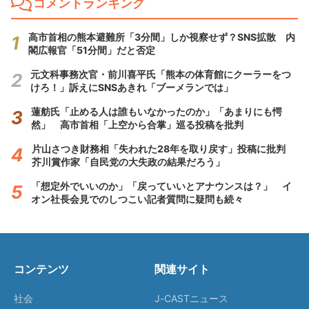
コメントランキング
高市首相の熊本避難所「3分間」しか視察せず？SNS拡散 内
閣広報官「51分間」だと否定
元文科事務次官・前川喜平氏「熊本の体育館にクーラーをつ
けろ！」訴えにSNSあきれ「ブーメランでは」
蓮舫氏「止める人は誰もいなかったのか」「あまりにも愕
然」 高市首相「上空から合掌」巡る投稿を批判
片山さつき財務相「失われた28年を取り戻す」投稿に批判
芥川賞作家「自民党の大失政の結果だろう」
「想定外でいいのか」「戻っていいとアナウンスは？」 イ
オン社長会見でのしつこい記者質問に疑問も続々
コンテンツ
関連サイト
社会
J-CASTニュース