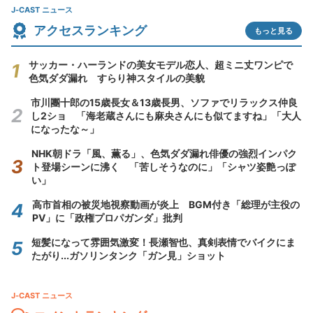
J-CAST ニュース
アクセスランキング
もっと見る
サッカー・ハーランドの美女モデル恋人、超ミニ丈ワンピで
色気ダダ漏れ すらり神スタイルの美貌
市川團十郎の15歳長女＆13歳長男、ソファでリラックス仲良
し2ショ 「海老蔵さんにも麻央さんにも似てますね」「大人
になったな～」
NHK朝ドラ「風、薫る」、色気ダダ漏れ俳優の強烈インパク
ト登場シーンに沸く 「苦しそうなのに」「シャツ姿艶っぽ
い」
高市首相の被災地視察動画が炎上 BGM付き「総理が主役の
PV」に「政権プロパガンダ」批判
短髪になって雰囲気激変！長瀬智也、真剣表情でバイクにま
たがり...ガソリンタンク「ガン見」ショット
J-CAST ニュース