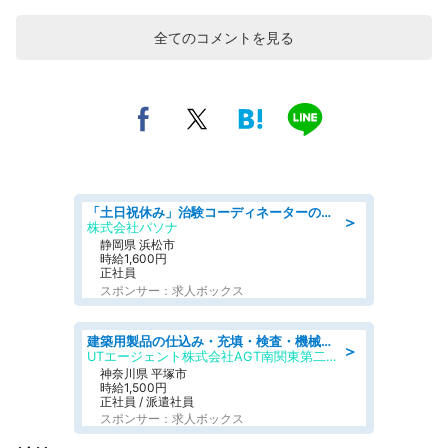
全てのコメントを見る
「土日祝休み」治験コーディネーターのお仕事/未経験OK
＞
株式会社パソナ
静岡県 浜松市
時給1,600円
正社員
スポンサー：求人ボックス
建築用製品の仕込み・充填・検査・機械操作/寮完備/日払い/工場・製造
＞
UTエージェント株式会社AGT南関東第二CU
神奈川県 平塚市
時給1,500円
正社員 / 派遣社員
スポンサー：求人ボックス