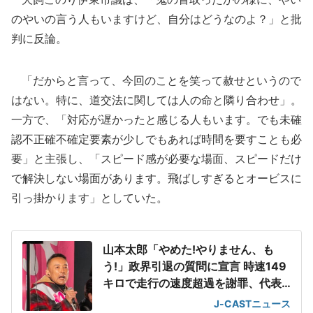
のやいの言う人もいますけど、自分はどうなのよ？」と批
判に反論。
「だからと言って、今回のことを笑って赦せというので
はない。特に、道交法に関しては人の命と隣り合わせ」。
一方で、「対応が遅かったと感じる人もいます。でも未確
認不正確不確定要素が少しでもあれば時間を要すことも必
要」と主張し、「スピード感が必要な場面、スピードだけ
で解決しない場面があります。飛ばしすぎるとオービスに
引っ掛かります」としていた。
山本太郎「やめた!やりません、も
う!」政界引退の質問に宣言 時速149
キロで走行の速度超過を謝罪、代表
は辞任へ
J-CASTニュース