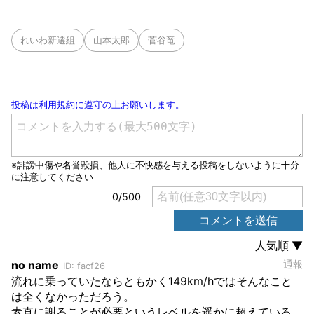
れいわ新選組
山本太郎
菅谷竜