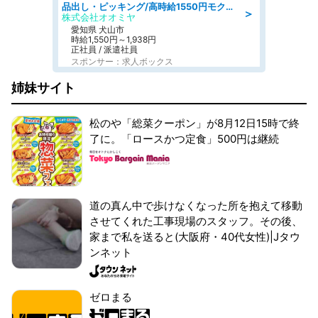
品出し・ピッキング/高時給1550円モクモクと指示書通りに仕分け・品出し
＞
株式会社オオミヤ
愛知県 犬山市
時給1,550円～1,938円
正社員 / 派遣社員
スポンサー：求人ボックス
姉妹サイト
松のや「総菜クーポン」が8月12日15時で終
了に。「ロースかつ定食」500円は継続
道の真ん中で歩けなくなった所を抱えて移動
させてくれた工事現場のスタッフ。その後、
家まで私を送ると(大阪府・40代女性)|Jタウ
ンネット
ゼロまる