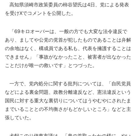
高知県須崎市政策委員の柿谷望氏は4日、党による発表
を受けXでコメントを公開した。
「69キロオーバーは、一般の方でも大変な法令違反で
あり、ましてや公党の党首が犯したものであることは弁解
の余地はなく、構成員である私も、代表を擁護することは
できません」「事故がなかったこと、被害者が出なかった
ことだけが唯一の救いです」とつづった。
一方で、党内処分に関する批判については、「自民党員
などによる裏金問題、政教分離違反など、憲法違反という
国民に対する重大な裏切りについてはうやむやにされたま
までいることとの不均衡さがもどかしいところ」などと主
張していた。
犬飼このり伊東市議は、「鬼の首取ったかの様に、やい