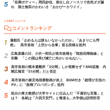
「役満ボディー」岡田紗佳、肩出し白ノースリで色気ダダ漏
れ 国士無双のかわいさ「おかぴーカワイイ」
J-CAST ニュース
コメントランキング
蓮舫氏「止める人は誰もいなかったのか」「あまりにも愕
然」 高市首相「上空から合掌」巡る投稿を批判
広島原爆の日、小沢一郎氏が高市政権を「戦前回帰路線」と
非難 「この国は再び滅亡に向かいかねない」
高市首相の熊本避難所「3分間」しか視察せず？SNS拡散 内
閣広報官「51分間」だと否定
高市首相の被災地視察動画が炎上 BGM付き「総理が主役の
PV」に「政権プロパガンダ」批判
処分の東大教授が大学サイトに仕込んだ「不適切な言葉」と
は？ 各紙は「六四天安門」と報道も...大学側は説明拒否