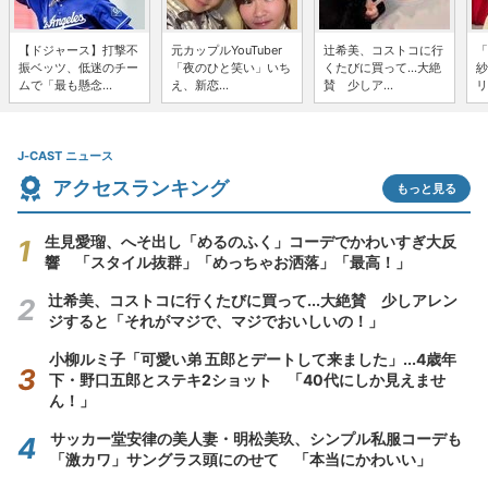
【ドジャース】打撃不
元カップルYouTuber
辻希美、コストコに行
「
振ベッツ、低迷のチー
「夜のひと笑い」いち
くたびに買って...大絶
紗
ムで「最も懸念...
え、新恋...
賛 少しア...
リ
J-CAST ニュース
アクセスランキング
もっと見る
生見愛瑠、へそ出し「めるのふく」コーデでかわいすぎ大反
響 「スタイル抜群」「めっちゃお洒落」「最高！」
辻希美、コストコに行くたびに買って...大絶賛 少しアレン
ジすると「それがマジで、マジでおいしいの！」
小柳ルミ子「可愛い弟 五郎とデートして来ました」...4歳年
下・野口五郎とステキ2ショット 「40代にしか見えませ
ん！」
サッカー堂安律の美人妻・明松美玖、シンプル私服コーデも
「激カワ」サングラス頭にのせて 「本当にかわいい」