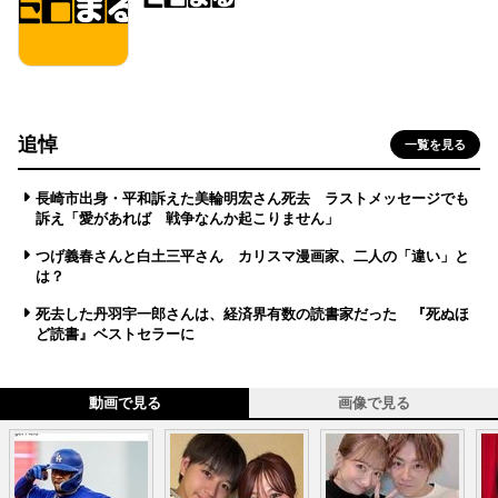
追悼
一覧を見る
長崎市出身・平和訴えた美輪明宏さん死去 ラストメッセージでも
訴え「愛があれば 戦争なんか起こりません」
つげ義春さんと白土三平さん カリスマ漫画家、二人の「違い」と
は？
死去した丹羽宇一郎さんは、経済界有数の読書家だった 『死ぬほ
ど読書』ベストセラーに
動画で見る
画像で見る