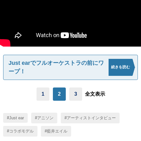
Just earでフルオーケストラの前にワ
続きを読む
ープ！
1
2
3
全文表示
Just ear
アニソン
アーティストインタビュー
コラボモデル
藍井エイル