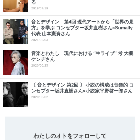
る
2019/07/19
音とデザイン 第4回 現代アートから「世界の見
方」を学ぶ コンセプター坂井直樹さん×Sumally
代表 山本憲資さん
2021/02/03
音楽とわたし 現代における ″生ライブ″ 考 大槻
ケンヂさん
2020/06/25
〔 音とデザイン 第2回 〕 小説の構成は音楽的 コ
ンセプター坂井直樹さん×小説家平野啓一郎さん
2020/03/02
わたしのオトをフォローして