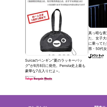
真っ暗な夜
た、女子大
に乗ってた
県・50代女
Suicaのペンギン"夏のラッキーバッ
グ"が8月8日に発売。Pensta史上最も
豪華な7点入りだよ~。