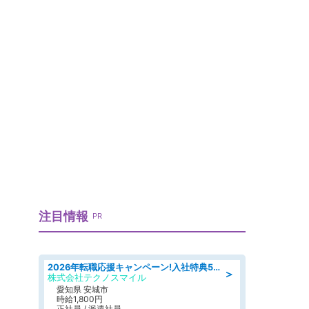
注目情報
PR
2026年転職応援キャンペーン!入社特典58万円/デンソーで働こう!自動車工場で小型部品の検査業務 denso aichi
＞
株式会社テクノスマイル
愛知県 安城市
時給1,800円
正社員 / 派遣社員