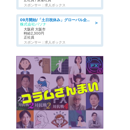
スポンサー：求人ボックス
09月開始/「土日祝休み」グローバル企業での産業保健のお仕事/保健師/高時給/残業なし/服装自由
＞
株式会社パソナ
大阪府 大阪市
時給2,300円
正社員
スポンサー：求人ボックス