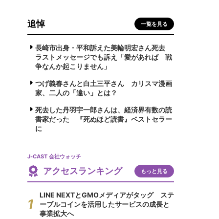
追悼
一覧を見る
長崎市出身・平和訴えた美輪明宏さん死去
ラストメッセージでも訴え「愛があれば 戦
争なんか起こりません」
つげ義春さんと白土三平さん カリスマ漫画
家、二人の「違い」とは？
死去した丹羽宇一郎さんは、経済界有数の読
書家だった 『死ぬほど読書』ベストセラー
に
J-CAST 会社ウォッチ
アクセスランキング
もっと見る
LINE NEXTとGMOメディアがタッグ ステ
ーブルコインを活用したサービスの成長と
事業拡大へ