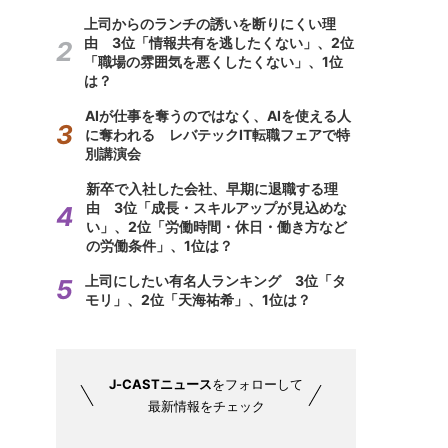
上司からのランチの誘いを断りにくい理
由 3位「情報共有を逃したくない」、2位
「職場の雰囲気を悪くしたくない」、1位
は？
AIが仕事を奪うのではなく、AIを使える人
に奪われる レバテックIT転職フェアで特
別講演会
新卒で入社した会社、早期に退職する理
由 3位「成長・スキルアップが見込めな
い」、2位「労働時間・休日・働き方など
の労働条件」、1位は？
上司にしたい有名人ランキング 3位「タ
モリ」、2位「天海祐希」、1位は？
J-CASTニュース
をフォローして
最新情報をチェック