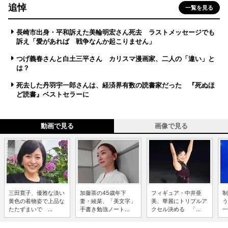
追悼
一覧を見る
長崎市出身・平和訴えた美輪明宏さん死去 ラストメッセージでも
訴え「愛があれば 戦争なんか起こりません」
つげ義春さんと白土三平さん カリスマ漫画家、二人の「違い」と
は？
死去した丹羽宇一郎さんは、経済界有数の読書家だった 『死ぬほ
ど読書』ベストセラーに
動画で見る
画像で見る
三田寛子、優雅な淡い
加藤茶の45歳年下
フィギュア・中井亜
制
黄色の着物姿で上品な
妻・綾菜、「美文字」
美、華麗にトリプルア
う
たたずまいで ...
手書き勉強ノート...
クセル決める 「...
一