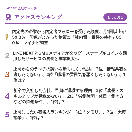
J-CAST 会社ウォッチ
アクセスランキング
もっと見る
内定先の企業から内定者フォローを受けた頻度、月1回以上が
59.3％ 印象がよかった施策に「社内報・資料の共有」83.
0％ マイナビ調査
LINE NEXTとGMOメディアがタッグ ステーブルコインを活
用したサービスの成長と事業拡大へ
上司からのランチの誘いを断りにくい理由 3位「情報共有を
逃したくない」、2位「職場の雰囲気を悪くしたくない」、1
位は？
新卒で入社した会社、早期に退職する理由 3位「成長・ス
キルアップが見込めない」、2位「労働時間・休日・働き方
などの労働条件」、1位は？
上司にしたい有名人ランキング 3位「タモリ」、2位「天海
祐希」、1位は？