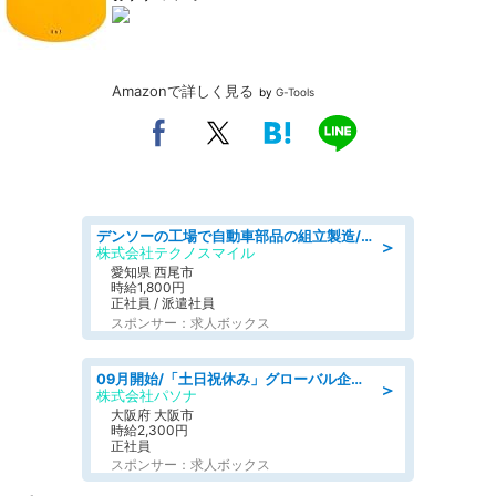
Amazonで詳しく見る
by
G-Tools
デンソーの工場で自動車部品の組立製造/denso aichi
＞
株式会社テクノスマイル
愛知県 西尾市
時給1,800円
正社員 / 派遣社員
スポンサー：求人ボックス
09月開始/「土日祝休み」グローバル企業での産業保健のお仕事/保健師/高時給/残業なし/服装自由
＞
株式会社パソナ
大阪府 大阪市
時給2,300円
正社員
スポンサー：求人ボックス