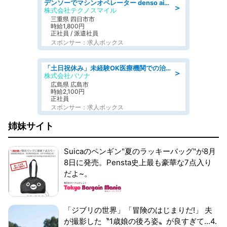
デンソーでマシンオペレーター denso aichi
＞
株式会社テクノスマイル
三重県 四日市市
時給1,800円
正社員 / 派遣社員
スポンサー：求人ボックス
「土日祝休み」未経験OK医療機関での治験コーディネーターのお仕事
＞
株式会社パソナ
広島県 広島市
時給2,100円
正社員
スポンサー：求人ボックス
姉妹サイト
Suicaのペンギン"夏のラッキーバッグ"が8月
8日に発売。Pensta史上最も豪華な7点入り
だよ~。
「ジブリの世界」「冒険のはじまりだ!」 夫
が撮影した〝1歳娘の後ろ姿〟が良すぎて...4.