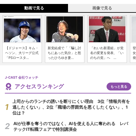
動画で見る
画像で見る
【ドジャース】キム・
新党結成で「「騙し討
「れいわ新選組」が党
登
ヘソン、大リーグ公式
ちにあった気分」と怒
名の変更を発表、「い
女
「PSロースタ...
ったひろゆき妻...
のちの党」へ ...
発
J-CAST 会社ウォッチ
アクセスランキング
もっと見る
上司からのランチの誘いを断りにくい理由 3位「情報共有を
逃したくない」、2位「職場の雰囲気を悪くしたくない」、1
位は？
AIが仕事を奪うのではなく、AIを使える人に奪われる レバ
テックIT転職フェアで特別講演会