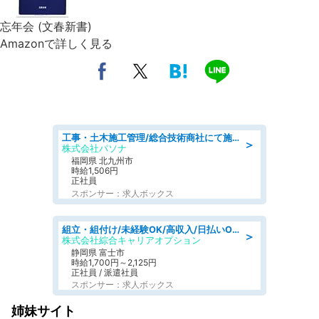
忘年会 (文春新書)
Amazonで詳しく見る
工事・土木施工管理/総合技術商社にて施工管理のお仕事/即日勤務可/車通勤可/工事・土木施工管理/生産・品質管理
＞
株式会社パソナ
福岡県 北九州市
時給1,506円
正社員
スポンサー：求人ボックス
組立・組付け/未経験OK/高収入/日払いOK/寮費無料/交替制
＞
株式会社綜合キャリアオプション
静岡県 富士市
時給1,700円～2,125円
正社員 / 派遣社員
スポンサー：求人ボックス
姉妹サイト