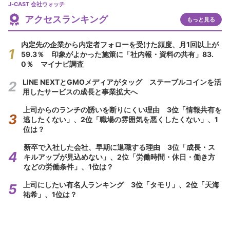
J-CAST 会社ウォッチ
アクセスランキング
もっと見る
内定先の企業から内定者フォローを受けた頻度、月1回以上が
59.3％ 印象がよかった施策に「社内報・資料の共有」83.
0％ マイナビ調査
LINE NEXTとGMOメディアがタッグ ステーブルコインを活
用したサービスの成長と事業拡大へ
上司からのランチの誘いを断りにくい理由 3位「情報共有を
逃したくない」、2位「職場の雰囲気を悪くしたくない」、1
位は？
新卒で入社した会社、早期に退職する理由 3位「成長・ス
キルアップが見込めない」、2位「労働時間・休日・働き方
などの労働条件」、1位は？
上司にしたい有名人ランキング 3位「タモリ」、2位「天海
祐希」、1位は？