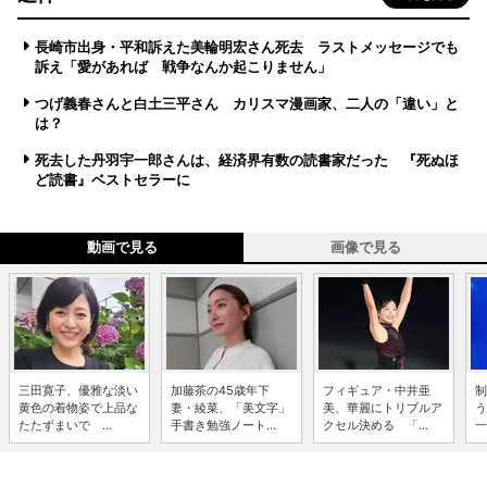
長崎市出身・平和訴えた美輪明宏さん死去 ラストメッセージでも
訴え「愛があれば 戦争なんか起こりません」
つげ義春さんと白土三平さん カリスマ漫画家、二人の「違い」と
は？
死去した丹羽宇一郎さんは、経済界有数の読書家だった 『死ぬほ
ど読書』ベストセラーに
動画で見る
画像で見る
三田寛子、優雅な淡い
加藤茶の45歳年下
フィギュア・中井亜
制
黄色の着物姿で上品な
妻・綾菜、「美文字」
美、華麗にトリプルア
う
たたずまいで ...
手書き勉強ノート...
クセル決める 「...
一