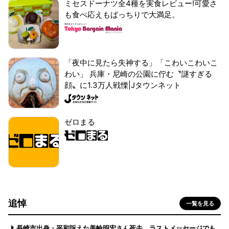
ミセスドーナツ全4種を実食レビュー!可愛さ
も食べ応えもばっちりで大満足。
「夜中に見たら失神する」「こわいこわいこ
わい」 兵庫・尼崎の公園に佇む〝謎すぎる
顔〟に1.3万人戦慄|Jタウンネット
ゼロまる
追悼
一覧を見る
長崎市出身・平和訴えた美輪明宏さん死去 ラストメッセージでも