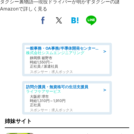
タクシー裏物語―現役ドライバーが明かすタクシーの謎
Amazonで詳しく見る
一般事務・OA事務/半導体開発センター内で事務&軽作業スタッフ、募集
＞
株式会社シスムエンジニアリング
静岡県 裾野市
時給1,550円～
正社員 / 派遣社員
スポンサー：求人ボックス
訪問介護員・無資格可の生活支援員
＞
ライフケアサービス
大阪府 堺市
時給1,310円～1,910円
正社員
スポンサー：求人ボックス
姉妹サイト