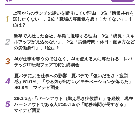
上司からのランチの誘いを断りにくい理由 3位「情報共有を
逃したくない」、2位「職場の雰囲気を悪くしたくない」、1
位は？
新卒で入社した会社、早期に退職する理由 3位「成長・スキ
ルアップが見込めない」、2位「労働時間・休日・働き方など
の労働条件」、1位は？
AIが仕事を奪うのではなく、AIを使える人に奪われる レバ
テックIT転職フェアで特別講演会
夏バテによる仕事への影響 夏バテで「強いだるさ・疲労
感」51.0％、「やる気が出ない／モチベーションが落ちた」
40.8％ マイナビ調査
29.3％が「バーンアウト（燃え尽き症候群）」を経験 現在
バーンアウトである人の35.1％が「勤務時間が長すぎる」
マイナビ調査