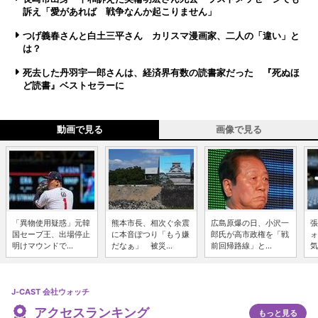
訴え「愛があれば 戦争なんか起こりません」
つげ義春さんと白土三平さん カリスマ漫画家、二人の「違い」と
は？
死去した丹羽宇一郎さんは、経済界有数の読書家だった 『死ぬほ
ど読書』ベストセラーに
動画で見る
画像で見る
「異物使用疑惑」元韓
熊本市長、相次ぐ余震
広島原爆の日、小沢一
張
国セーブ王、出場停止
に本音ぽつり「もう嫌
郎氏が高市政権を「戦
ォ
明けマウンドで...
だなぁ」 被災...
前回帰路線」と...
気
J-CAST 会社ウォッチ
アクセスランキング
もっと見る