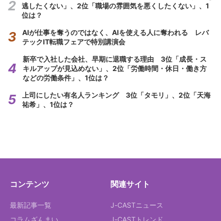
逃したくない」、2位「職場の雰囲気を悪くしたくない」、1
位は？
AIが仕事を奪うのではなく、AIを使える人に奪われる レバ
テックIT転職フェアで特別講演会
新卒で入社した会社、早期に退職する理由 3位「成長・ス
キルアップが見込めない」、2位「労働時間・休日・働き方
などの労働条件」、1位は？
上司にしたい有名人ランキング 3位「タモリ」、2位「天海
祐希」、1位は？
コンテンツ
関連サイト
最新記事一覧
J-CASTニュース
コラムざんまい
J-CASTトレンド