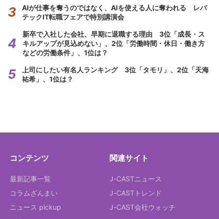
AIが仕事を奪うのではなく、AIを使える人に奪われる レバ
テックIT転職フェアで特別講演会
新卒で入社した会社、早期に退職する理由 3位「成長・ス
キルアップが見込めない」、2位「労働時間・休日・働き方
などの労働条件」、1位は？
上司にしたい有名人ランキング 3位「タモリ」、2位「天海
祐希」、1位は？
コンテンツ
関連サイト
最新記事一覧
J-CASTニュース
コラムざんまい
J-CASTトレンド
ニュース pickup
J-CAST会社ウォッチ