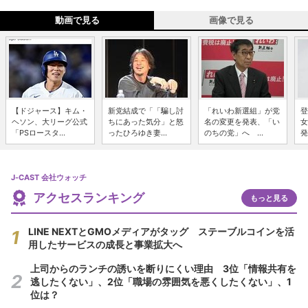
動画で見る
画像で見る
【ドジャース】キム・
新党結成で「「騙し討
「れいわ新選組」が党
登
ヘソン、大リーグ公式
ちにあった気分」と怒
名の変更を発表、「い
女
「PSロースタ...
ったひろゆき妻...
のちの党」へ ...
発
J-CAST 会社ウォッチ
アクセスランキング
もっと見る
LINE NEXTとGMOメディアがタッグ ステーブルコインを活
用したサービスの成長と事業拡大へ
上司からのランチの誘いを断りにくい理由 3位「情報共有を
逃したくない」、2位「職場の雰囲気を悪くしたくない」、1
位は？