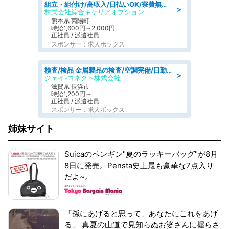
組立・組付け/高収入/日払いOK/寮費無料/交替制/20・30・40代活躍中
＞
株式会社綜合キャリアオプション
熊本県 菊陽町
時給1,600円～2,000円
正社員 / 派遣社員
スポンサー：求人ボックス
検査/検品 金属製品の検査/空調完備/日勤·土日祝休み
＞
ジェイ-コネクト株式会社
滋賀県 長浜市
時給1,200円～
正社員 / 派遣社員
スポンサー：求人ボックス
姉妹サイト
Suicaのペンギン"夏のラッキーバッグ"が8月
8日に発売。Pensta史上最も豪華な7点入り
だよ~。
「孫にあげると思って、あなたにこれをあげ
る」 真夏の山道で見知らぬお婆さんに握らさ