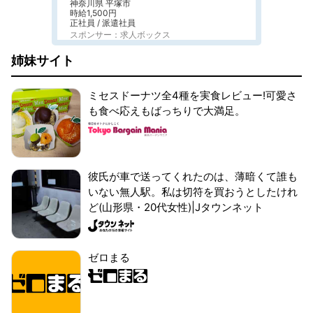
神奈川県 平塚市
時給1,500円
正社員 / 派遣社員
スポンサー：求人ボックス
姉妹サイト
ミセスドーナツ全4種を実食レビュー!可愛さ
も食べ応えもばっちりで大満足。
彼氏が車で送ってくれたのは、薄暗くて誰も
いない無人駅。私は切符を買おうとしたけれ
ど(山形県・20代女性)|Jタウンネット
ゼロまる