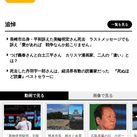
追悼
一覧を見る
長崎市出身・平和訴えた美輪明宏さん死去 ラストメッセージでも
訴え「愛があれば 戦争なんか起こりません」
つげ義春さんと白土三平さん カリスマ漫画家、二人の「違い」と
は？
死去した丹羽宇一郎さんは、経済界有数の読書家だった 『死ぬほ
ど読書』ベストセラーに
動画で見る
画像で見る
「異物使用疑惑」元韓
熊本市長、相次ぐ余震
広島原爆の日、小沢一
張