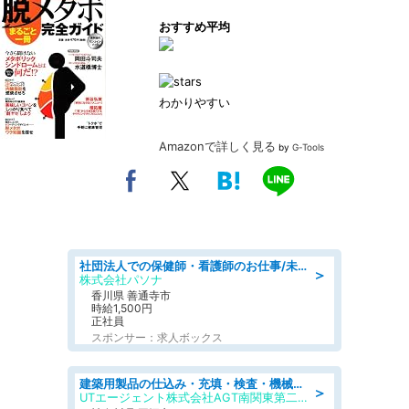
おすすめ平均
わかりやすい
Amazonで詳しく見る
by
G-Tools
社団法人での保健師・看護師のお仕事/未経験OK/要資格:普通免許、保健師、正看護師
＞
株式会社パソナ
香川県 善通寺市
時給1,500円
正社員
スポンサー：求人ボックス
建築用製品の仕込み・充填・検査・機械操作/寮完備/日払い/工場・製造
＞
UTエージェント株式会社AGT南関東第二CU