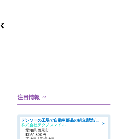
が
注目情報
PR
デンソーの工場で自動車部品の組立製造/denso aichi
＞
株式会社テクノスマイル
愛知県 西尾市
時給1,800円
正社員 / 派遣社員