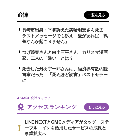
追悼
一覧を見る
長崎市出身・平和訴えた美輪明宏さん死去
ラストメッセージでも訴え「愛があれば 戦
争なんか起こりません」
つげ義春さんと白土三平さん カリスマ漫画
家、二人の「違い」とは？
死去した丹羽宇一郎さんは、経済界有数の読
書家だった 『死ぬほど読書』ベストセラー
に
J-CAST 会社ウォッチ
アクセスランキング
もっと見る
LINE NEXTとGMOメディアがタッグ ステ
ーブルコインを活用したサービスの成長と
事業拡大へ