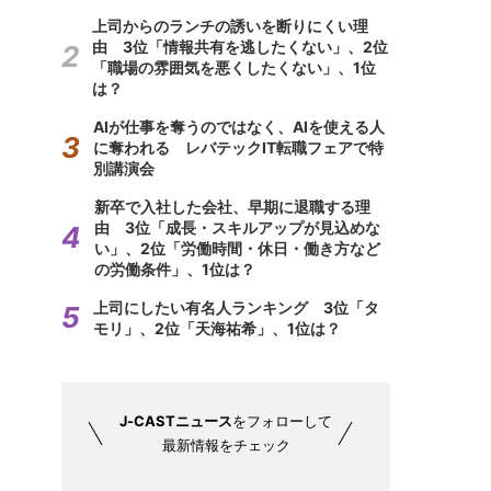
上司からのランチの誘いを断りにくい理
由 3位「情報共有を逃したくない」、2位
「職場の雰囲気を悪くしたくない」、1位
は？
AIが仕事を奪うのではなく、AIを使える人
に奪われる レバテックIT転職フェアで特
別講演会
新卒で入社した会社、早期に退職する理
由 3位「成長・スキルアップが見込めな
い」、2位「労働時間・休日・働き方など
の労働条件」、1位は？
上司にしたい有名人ランキング 3位「タ
モリ」、2位「天海祐希」、1位は？
J-CASTニュース
をフォローして
最新情報をチェック