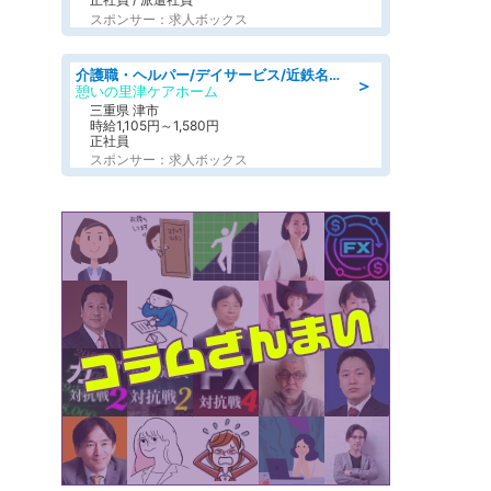
スポンサー：求人ボックス
介護職・ヘルパー/デイサービス/近鉄名古屋線 高田本山/津市/三重県
＞
憩いの里津ケアホーム
三重県 津市
時給1,105円～1,580円
正社員
スポンサー：求人ボックス