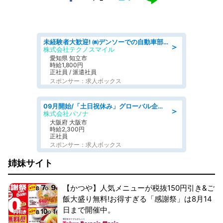
未経験者大歓迎! ㈱デンソーでの自動車部品の組立作業 denso aichi
＞
株式会社テクノスマイル
愛知県 知立市
時給1,800円
正社員 / 派遣社員
スポンサー：求人ボックス
09月開始/「土日祝休み」グローバル企業での産業保健のお仕事/保健師/高時給/残業なし/服装自由
＞
株式会社パソナ
大阪府 大阪市
時給2,300円
正社員
スポンサー：求人ボックス
姉妹サイト
【かつや】人気メニューが税抜150円引き&ご
飯大盛り無料!お得すぎる「感謝祭」は8月14
日まで開催中。