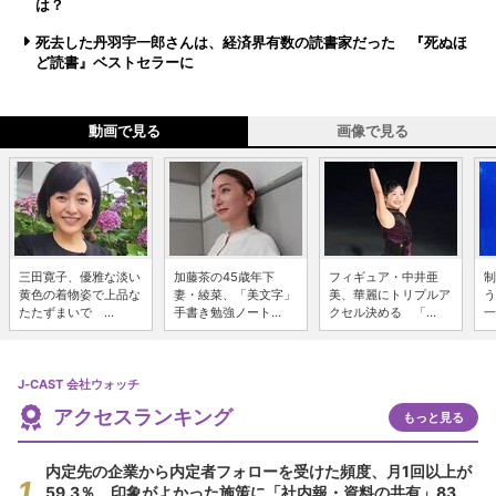
は？
死去した丹羽宇一郎さんは、経済界有数の読書家だった 『死ぬほ
ど読書』ベストセラーに
動画で見る
画像で見る
三田寛子、優雅な淡い
加藤茶の45歳年下
フィギュア・中井亜
制
黄色の着物姿で上品な
妻・綾菜、「美文字」
美、華麗にトリプルア
う
たたずまいで ...
手書き勉強ノート...
クセル決める 「...
一
J-CAST 会社ウォッチ
アクセスランキング
もっと見る
内定先の企業から内定者フォローを受けた頻度、月1回以上が
59.3％ 印象がよかった施策に「社内報・資料の共有」83.